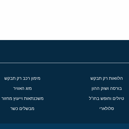
י
שור
הלוואות רק תבקש
מימון רכב רק תבקש
בורסה ושוק ההון
מזג האוויר
טיולים וחופש בחו"ל
משכנתאות וייעוץ מחזור
סלולארי
מבשלים כשר