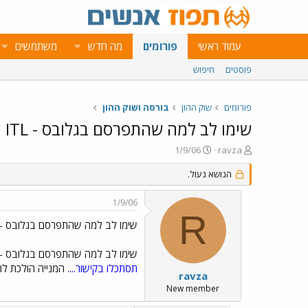
עמוד ראשי
פורומים
מה חדש
משתמשים
פוסטים
חיפוש
פורומים
שוק ההון
בורסה ושוק ההון
שימו לב למה שהתפרסם בגלובס - ITL
פ
פ
1/9/06
ravza
ו
ו
ת
ר
הנושא נעול.
ח
ס
ה
ם
1/9/06
נ
ב
R
ו
ת
שימו לב למה שהתפרסם בגלובס - ITL
ש
א
א
ר
שימו לב למה שהתפרסם בגלובס - ITL
י
תסתכלו בקישור....
המנייה הולכת לתפוס
ך
ravza
New member