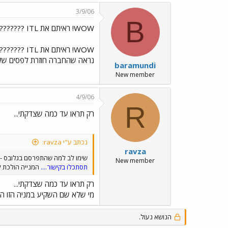
3/9/06
B
WOW! ראיתם את ITL ???????
WOW! ראיתם את ITL ???????
נראה שהחברה חוזרת לפסים של צמ
baramundi
New member
4/9/06
R
רק תראו עד כמה שצדקתי...
נכתב ע"י ravza:
ravza
שימו לב למה שהתפרסם בגלובס - ITL
New member
תסתכלו בקישור....
המנייה הולכת לתפ
רק תראו עד כמה שצדקתי...
מי שלא שם השקיע במניה הזו ה
הנושא נעול.