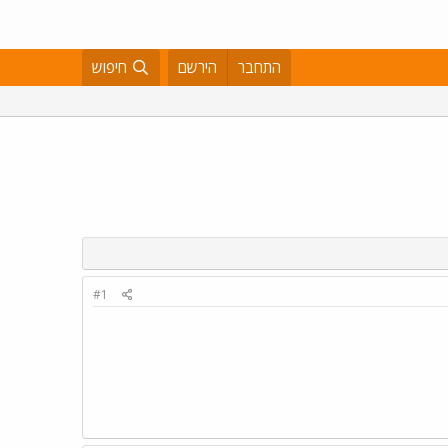
התחבר
הירשם
חיפוש
#1