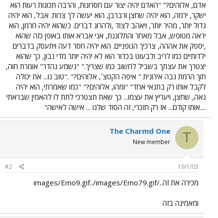
אדם, אלוהים?" "האדם יהיה יצור עם חסרונות, והרבה תכונות רעות הוא
ישקר, ירמה, הוא יהיה שחצן ורברבן, הוא יעשה לך צרות. אבל, הוא יהיה
גדול יותר, מהיר יותר, ויאהב לצוד ,ולהרוג דברים. כשהוא יהיה חרמן, הוא
יראה מטופש, אבל מאחר והתלוננת, אני אברא אותו באופן כזה שהוא
,יספק את אההה, צרכיך הגופניים. הוא יהיה חסר דעה ויתעסק בדברים
ילדותיים כמו לריב ולבעוט בכדור הוא לא יהיה יותר מדי נבון, כך שהוא
יצטרך את עצתך בשביל לחשוב כמו שצריך." "נשמע נהדר" אומרת חוה,
תוך הרמת גבה אירונית " איפה הקטצ´, אלוהים?" ."טוב נו... את יכולה
לקבל אותו רק בתנאי אחד" "ומהו, אלוהים?" "כמו שאמרתי, הוא יהיה
גאה, שחצן, ויעריץ את עצמו... כך שאת תצטרכי לתת לו להאמין שבראתי
....אותו קודם... אז רק תזכרי, זה הסוד שלנו ... אישה לאישה"
The Charmd One
T
New member
#2
19/1/03
מכירה את זה../images/Emo9.gif../images/Emo79.gif
ומאמינה בזה