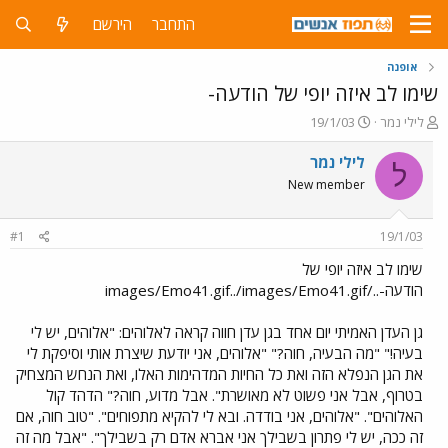
התחבר
הירשם
אופנה
שימו לב איזה יופי של הודעה-
פ
פ
לילי נמר
19/1/03
ו
ו
ת
ר
לילי נמר
ל
ח
ס
New member
ה
ם
נ
ב
ו
ת
#1
19/1/03
ש
א
א
ר
שימו לב איזה יופי של
י
הודעה-../images/Emo41.gif../images/Emo41.gif
ך
גן העדן האמיתי יום אחד בגן עדן חווה קראה לאלוהים: "אלוהים, יש לי
בעיה!" "מה הבעיה, חוה?" "אלוהים, אני יודעת שיצרת אותי וסיפקת לי
את הגן הנפלא הזה ואת כל החיות המדהימות האלו, ואת הנחש המצחיק
בטרוף, אבל אני פשוט לא מאושרת". אבל מדוע, חוה?" הדהד קול
האלוהים". "אלוהים, אני בודדה. ובא לי להקיא מתפוחים". "טוב חוה, אם
זה ככה, יש לי פתרון בשבילך אני אברא אדם רק בשבילך". "אבל מה זה