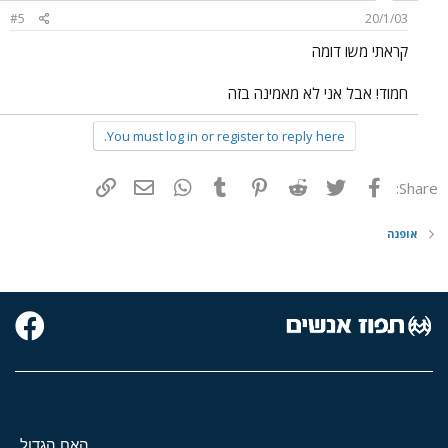
#5
20/1/03
קראתי משו דומה
חמוד! אבל אני לא מאמינה בזה
You must log in or register to reply here.
פייסבוק
Twitter
Reddit
Pinterest
Tumblr
WhatsApp
דואר אלקטרוני
הוסף קישור
Share:
אופנה
האח הגדול