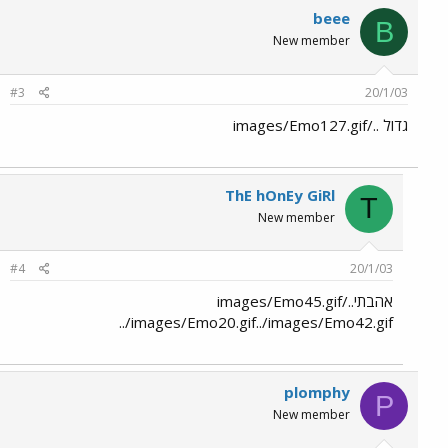
beee
B
New member
#3
20/1/03
גדול ../images/Emo127.gif
ThE hOnEy GiRl
T
New member
#4
20/1/03
אהבתי../images/Emo45.gif
../images/Emo20.gif../images/Emo42.gif
plomphy
P
New member