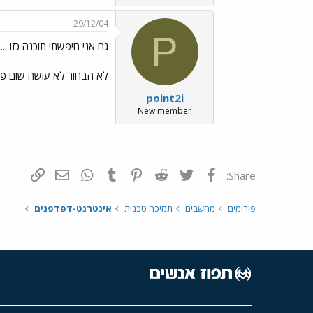
29/12/04
P
גם אני חיפשתי תוכנה כזו .....
לא הבחור לא עושה שום פר
point2i
New member
פייסבוק
Twitter
Reddit
Pinterest
Tumblr
WhatsApp
דואר אלקטרונ
הוסף קי
Share:
פורומים
מחשבים
תמיכה טכנית
אינטרנט-דפדפנים