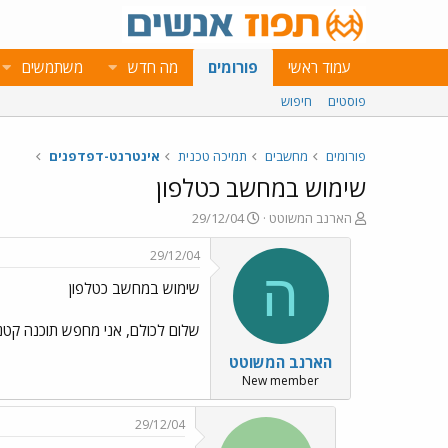
עמוד ראשי
פורומים
מה חדש
משתמשים
פוסטים
חיפוש
פורומים
מחשבים
תמיכה טכנית
אינטרנט-דפדפנים
שימוש במחשב כטלפון
פ
פ
הארנב המשוטט
29/12/04
ו
ו
ת
ר
29/12/04
ח
ס
ה
שימוש במחשב כטלפון
ה
ם
נ
ב
ו
ת
שלום לכולם, אני מחפש תוכנה קטנ
ש
א
הארנב המשוטט
א
ר
י
New member
ך
29/12/04