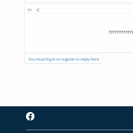
#5
????????????
You must log in or register to reply here.