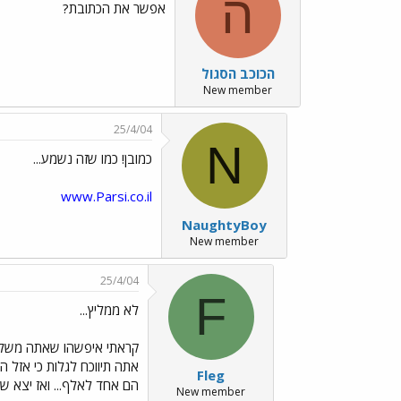
ה
אפשר את הכתובת?
הכוכב הסגול
New member
25/4/04
N
כמובן! כמו שזה נשמע...
www.Parsi.co.il
NaughtyBoy
New member
25/4/04
F
לא ממליץ...
קראתי איפשהו שאתה משלם 
Fleg
הם אחד לאלף... ואז יצא שנדפקת ששילמת 100 ש"ח..
New member