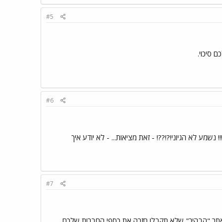
#5
 סיכוי.
#6
לפני איזה שלושה שבועות בטלויזיה של דייהו 21" -200 שקל!!!!! ו דיוידי ב50 שקל!!!! נשמע לא הגיוני!?!??! - זאת מציאות... - לא יודע איך
#7
מחיר של 250 ש"ח בערך.. בכל מקרה, גם האתר "הבהיר" שלא תקבלו חזרה את כספי החברות שלכם,