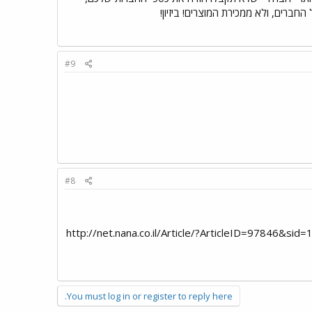
רים, ולא ממכירת המוצרים! ביזיון!
#9
#8
 של נטויזן, ביקורת קוטלת. פרסי הוא פרסי ולא יעזור שום דבר. ממליץ בחום לקרוא הכתבה. http://net.nana.co.il/Article/?ArticleID=97846&sid=10
You must log in or register to reply here.