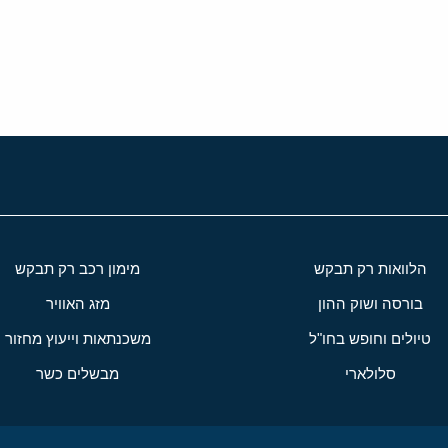
י
שור
הלוואות רק תבקש
מימון רכב רק תבקש
בורסה ושוק ההון
מזג האוויר
טיולים וחופש בחו"ל
משכנתאות וייעוץ מחזור
סלולארי
מבשלים כשר