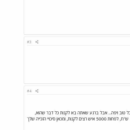
#3
#4
 טוב ויפה... אבל ברגע שאתה בא לקנות כל דבר שהוא,
אתה תיווכח לגלות כי אזל המלאי... פשוט מאוד, ברגע שיש משהו כמו 5 מצלמות דיגיטליות במחיר של 100 ש"ח, לפחות 5000 איש רצים לקנות, ומכאן סיכויי הזכייה שלך