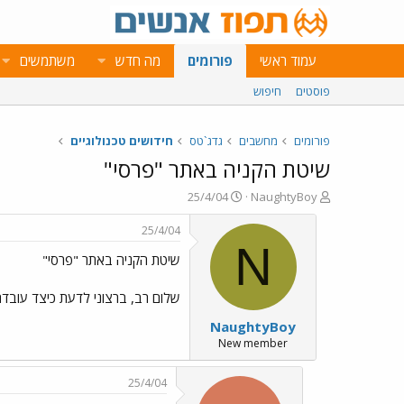
עמוד ראשי
פורומים
מה חדש
משתמשים
פוסטים
חיפוש
פורומים
מחשבים
גדג`טס
חידושים טכנולוגיים
שיטת הקניה באתר "פרסי"
פ
פ
25/4/04
NaughtyBoy
ו
ו
ת
ר
25/4/04
ח
ס
N
שיטת הקניה באתר "פרסי"
ה
ם
נ
ב
ו
ת
שלום רב, ברצוני לדעת כיצד עובדת שיטת המכירה באתר "פרסי", ה
ש
א
NaughtyBoy
א
ר
י
New member
ך
25/4/04