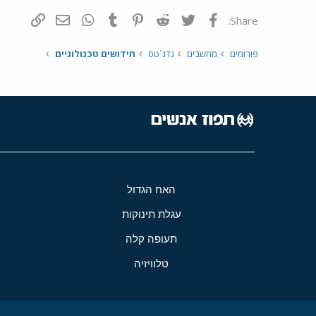
פייסבוק
Twitter
Reddit
Pinterest
Tumblr
WhatsApp
דואר אלקטרונ
הוסף קי
Share:
פורומים
מחשבים
גדג`טס
חידושים טכנולוגיים
האח הגדול
עגלת תינוקות
תעופה קלה
טלוויזיה