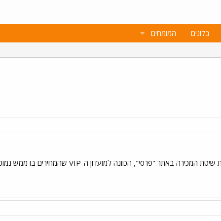
בלוגים
המומחים
כוונה למועדון ה-VIP שהמחירים בו ממש נמוכים שזה די מחשיד. בתודה מראש ושבוע טוב, בר.