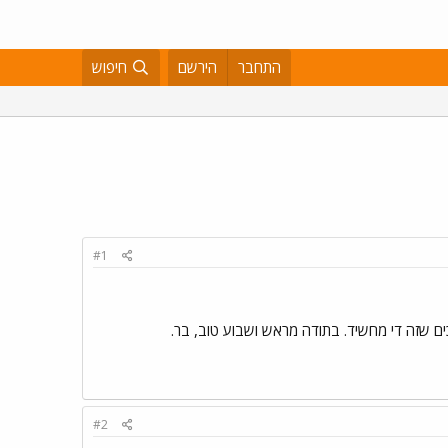
התחבר
הירשם
חיפוש
#1
#2