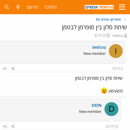
התחבר
הירשם
סופרמן ועולם DC
שיחת סלון בין סופרמן לבטמן
פ
פ
3/7/12
imitsu
ו
ו
ת
ר
imitsu
I
ח
ס
New member
ה
ם
נ
ב
ו
ת
#1
3/7/12
ש
א
א
ר
שיחת סלון בין סופרמן לבטמן
י
ך
משעשע
DDN
D
New member
#2
21/7/12