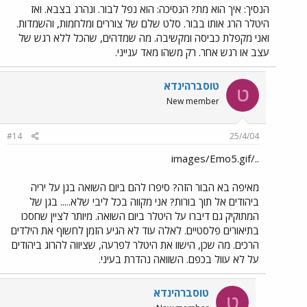
הנסיך: איך הוא מת? הנסיכה: הוא נפל לבור. ונהרג בצבא. ואז
היטלר הרג אותו בבור. סלט שלם של צוררים ומלחמות, והשמדות.
ואני מקפלת כביסה ומקשיבה. מה שמדהים, שהכל ללא רגש של
עצב או רגש אחר. רק משהו מאד ענייני.
טוסברהינדא
ט
New member
#14
25/4/04
../images/Emo5.gif
מאיפה בא הבור הזה? סיפרו להם ביום השואה בגן על יריה
ביהודים אל תוך בורות? אני מקווה בכל ליבי שלא..... בגן של
המתוקיק גם דיברו על היטלר ביום השואה. מיותר לציין שחסכו
בתיאורים פלסטיים. לאלה עוד לא הגיע הזמן לחשוף את הילדים
הרכים. מה שכן, הישוו את היטלר לפרעה, שציווה להרוג ביהודים
על לא עוול בכפם. השוואה נהדרת בעיני.
טוסברהינדא
ט