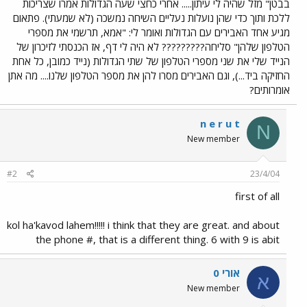
בבטן" מזל שהיה לי עיתון..... אחרי כחצי שעה הגדולות אמרו שצריכות
ללכת ותוך כדי שהן נועלות נעליים השיחה נמשכה (לא שמעתי). פתאום
מגיע אחד האבירים עם הגדולות ואומר לי: "אמא, תרשמי את מספרי
הטלפון שלהן" סליחה????????? לא היה לי דף, אז הכנסתי לזיכרון של
הנייד שלי את שני מספרי הטלפון של שתי הגדולות (נייד כמובן, כל אחת
החזיקה ביד...), וגם האבירים מסרו להן את מספר הטלפון שלנו.... מה אתן
אומרותים?
n e r u t
N
New member
#2
23/4/04
first of all
kol ha'kavod lahem!!!!! i think that they are great. and about
the phone #, that is a different thing. 6 with 9 is abit
אורי 0
א
New member