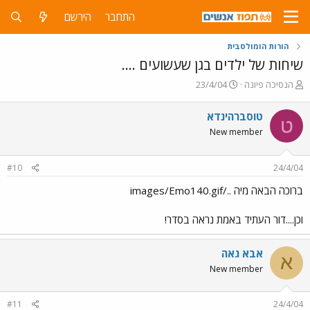
התחבר
הירשם
הורות הומולסבית
שיחות של ילדים בגן שעשועים ....
פ
פ
הנסיכה פיונה
23/4/04
ו
ו
ת
ר
טוסברהינדא
ט
ח
ס
New member
ה
ם
נ
ב
ו
ת
#10
24/4/04
ש
א
א
ר
ברוכה הבאה מיה ../images/Emo140.gif
י
ך
וכן....דור העתיד באמת נראה בסדר!
אבא גאה
א
New member
#11
24/4/04