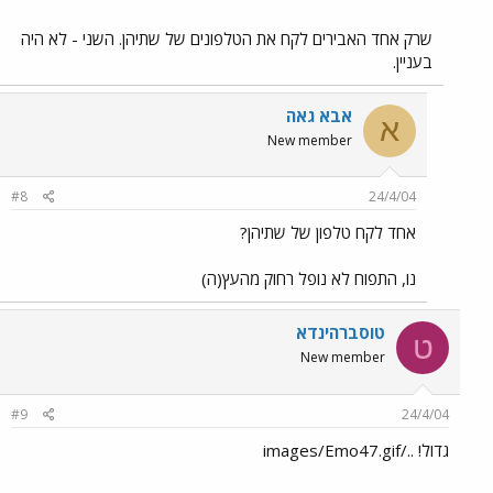
שרק אחד האבירים לקח את הטלפונים של שתיהן. השני - לא היה
בעניין.
אבא גאה
א
New member
#8
24/4/04
אחד לקח טלפון של שתיהן?
נו, התפוח לא נופל רחוק מהעץ(ה)
טוסברהינדא
ט
New member
#9
24/4/04
גדול! ../images/Emo47.gif