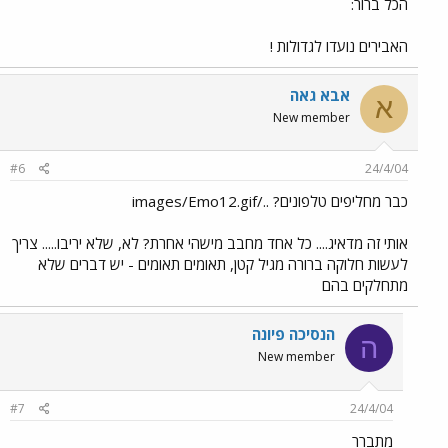
הכל ברור:
האבירים נועדו לגדולות !
אבא גאה
א
New member
#6
24/4/04
כבר מחליפים טלפונים? ../images/Emo12.gif
אותי זה מדאיג.... כל אחד מחבב מישהי אחרת? לא, שלא יריבו..... צריך
לעשות חלוקה ברורה מגיל קטן, תאומים תאומים - יש דברים שלא
מתחלקים בהם
הנסיכה פיונה
ה
New member
#7
24/4/04
מתברר