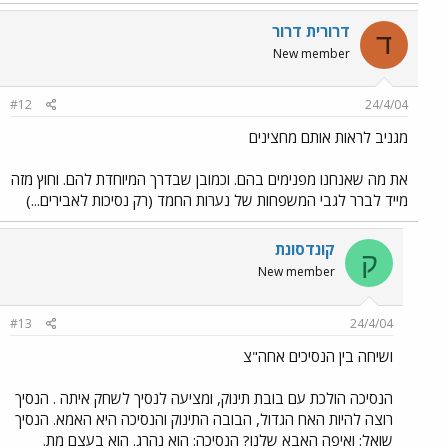
דרורית דרור
ד
New member
#12
24/4/04
מגניב לראות אותם מחצינים
את מה שאנחנו מפנימים בהם. וכמובן שבדרך המיוחדת להם. וחוץ מזה
מייד לברר לגבי המשפחות של נערות החמד (רק נסיכות לאבירים...)
קונדסונת
ק
New member
#13
24/4/04
ושיחה בין הנסיכים אחה"צ
הנסיכה הולכת עם בובת תינוק, ומציעה לנסיך לשחק איתה . הנסיך
רוצה להיות האח הגדול, הבובה התינוק והנסיכה היא האמא. הנסיך
שואל: ואיפה האבא שלנו? הנסיכה: הוא נהרג. הוא בעצם מת.