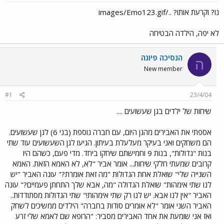
נו? וקרעת אותו? ../images/Emo123.gif
לא יפה, הילדה הבטיחה
הנסיכה פיונה
ה
New member
#1
23/4/04
שיחות של ילדים בגן שעשועים ....
אספתי את האבירים מהגן היום, עם חברה נוספת (בני 6) לגן שעשועים.
הם משחקים ואני בעיקר מעלעלת בעיתון. הגיעו לגן השעשועים עוד שתי
בנות "גדולות", בנות 9 וחמישתם שיחקו ביחד. מדי פעם, כשהם היו
קרובים שמעתי חלקי שיחות... אומר אביר "לא, לא האמא הזאת. האמא
השנייה שלי" שואלת אחת הגדולות "מה זאת אומרת?" עונה האביר "יש
לנו שתי אימהות" שואלת הגדולה "מה, אבא שלך התחתן פעמיים?" עונה
האביר "אין לנו אבא. יש לנו רק שתי אימהות!" שתי הגדולות מסתודדות..
האביר השני אומר "לא אומרים סודות בחברה" הילדים ממשיכים לשחק
ואז אני שומעת את אחד האבירים מסביר: "הרופא שם לאמא שלי זרע