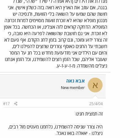
מגדלת את הילדים (היא אמרה לי שילד "שלה", שגדל
בגנה, אם עוזב את הארץ היא רואה בזה כשלון אישי). אני
חושת שהם שמעו על השואה בלי הזוועות, ולנסיכה יש
מנגנון מופלא שהיא לא זוכרת זוועות מסויימים למרות זכרונה
המופלא. הדחקה קוראים לזה אצלינו, או הכחשה. בכל אופן
לא זוכרת. אני גם חושבת שהשוואה לפרעה היא טובה, כי
זה צורר ידוע ומוכר, וגם קרוב בזמן לחג הקודם. אף פעם לא
חשבתי על החגים כאוסף צוררים שרוצים להפילנו לים,
והיום עם הילדים אני מזדעזעת מחדש בכל חג על המסר
שעובר אליהם, שכל הזמן רוצים להשמידנו, וכל הזמן אנחנו
ניצלים מהשמדה. מ-ז-ע-ז-ע.
אבא גאה
א
New member
#17
25/4/04
זה תמצית חגינו
היה צורר שניסה להשמידנו, נלחמנו מעטים מול רבים,
ניצלנו - יאאלה בואו נאכל.