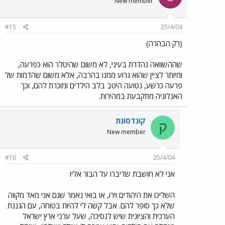
New member
#15
25/4/04
(רק הבהרה)
שההשוואה נהדרת בעיני, לא משום שהיטלר הוא כפרעה,
ומיותר לציין שהוא גרוע ממנו בהרבה, אלא משום שהדמות של
פרעה כרשע, נטועה היטב בלב הילדים ומוכרת להם, וכך
האנלוגיה מתקבעת במהירות.
קונדסונת
ק
New member
#16
25/4/04
אני לא חושבת שדיברו על הבור אליו
השליכו את היהודים וירו, או בואי נאמר שגם אני מאד מקווה
שלא כך סופר להם. אבל קשה לי להיות בטוחה, עם הגננת
הערכית והציונית שיש לנסיכה, שעל ערכי ארץ ישראל