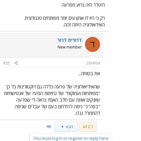
היטלר היה גרוע מפרעה
רק כי היו לו אמצעים יותר מפותחים טכנולוגית.
האידאולוגיה היתה זהה.
דרורית דרור
ד
New member
#25
26/4/04
את בטוחה...
שהאידיאולוגיה של פרעה כללה גם דוקטורינות כל כך
"מפותחות ועמוקות" של נחיתות הגזע? של אנטישמיות
שיונקים אותה עם חלב האם? נראה לי שפרעה
"בסה"כ" ניסה להילחם בעם של עבדים שניסה
להתמרד נגדו.
Last
1 of 2
הבא
You must log in or register to reply here.