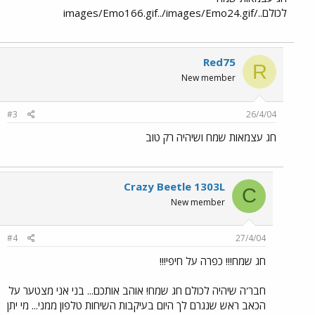
לכולם../images/Emo166.gif../images/Emo24.gif
Red75
R
New member
#3
26/4/04
חג עצמאות שמח ושיהיה רק טוב
Crazy Beetle 1303L
C
New member
#4
27/4/04
חג שמח!!! כפרה על חיפי!!!
חבר'ה שיהיה לכולם חג שמח! אוהב אותכם... בני אני מצטער על
הכאב ראש שנגרם לך היום בעיקבות השיחות טלפון ממני... מי יתן