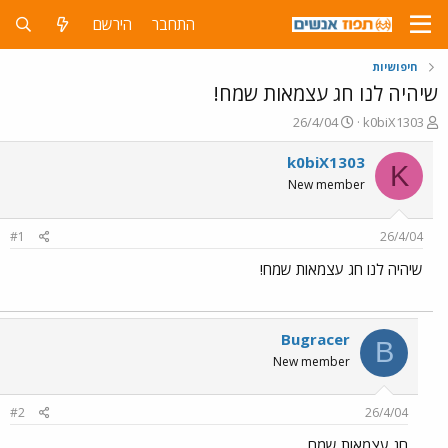
התחבר
הירשם
חיפושיות
שיהיה לנו חג עצמאות שמח!
פ
פ
26/4/04
k0biX1303
ו
ו
ת
ר
k0biX1303
K
ח
ס
New member
ה
ם
נ
ב
ו
ת
#1
26/4/04
ש
א
א
ר
שיהיה לנו חג עצמאות שמח!
י
ך
Bugracer
B
New member
#2
26/4/04
חג עצמאות שמח