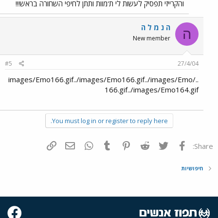
והקרייזי תפסיק לעשות לי ת'מוות ותתן לחיפי השחורה בראש!!!
ה נ מ ל ה
ה
New member
#5
27/4/04
../images/Emo166.gif../images/Emo166.gif../images/Emo
166.gif../images/Emo164.gif
You must log in or register to reply here.
פייסבוק
Twitter
Reddit
Pinterest
Tumblr
WhatsApp
דואר אלקטרוני
הוסף קישור
Share:
חיפושיות