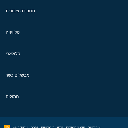
תחבורה ציבורית
טלוויזיה
סלולארי
מבשלים כשר
חתולים
צור קשר
תקנון הפורום
מדיניות פרטיות
עזרה
עמוד ראשי