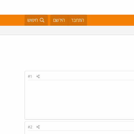
התחבר
הירשם
חיפוש
#1
#2