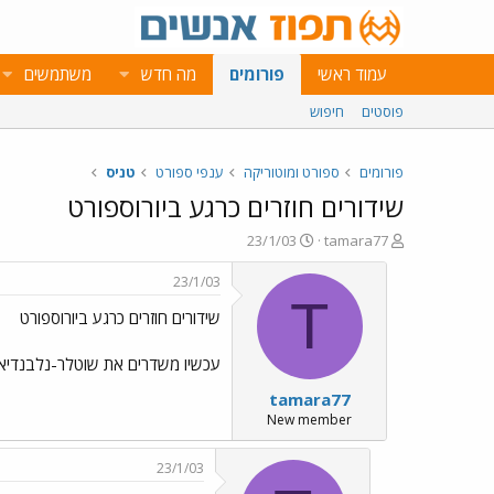
עמוד ראשי
פורומים
מה חדש
משתמשים
פוסטים
חיפוש
פורומים
ספורט ומוטוריקה
ענפי ספורט
טניס
שידורים חוזרים כרגע ביורוספורט
פ
פ
23/1/03
tamara77
ו
ו
ת
ר
23/1/03
ח
ס
T
שידורים חוזרים כרגע ביורוספורט
ה
ם
נ
ב
ו
ת
עכשיו משדרים את שוטלר-נלבנדיאן
ש
א
tamara77
א
ר
י
New member
ך
23/1/03