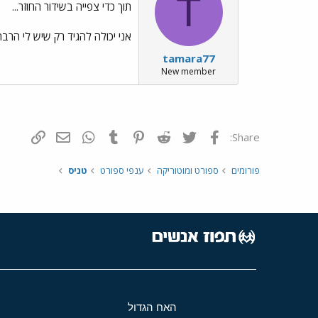
T
תוך כדי צפייה בשידור החוזר...
אני יכולה להגיד רק שיש לי הרב
tamara77
New member
פייסבוק
Twitter
Reddit
Pinterest
Tumblr
WhatsApp
דואר אלקטרונ
הוסף קי
Share:
פורומים
ספורט ומוטוריקה
ענפי ספורט
טניס
האח הגדול