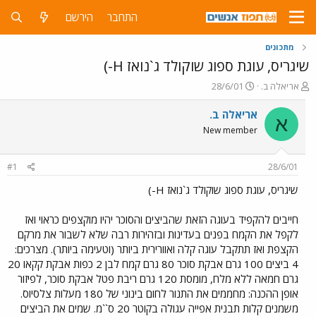
התחבר
הירשם
מתכונים
שיגריס, עוגת ספוג שוקולד ג`נואז H-)
פ
פ
אריאלה ב.
28/6/01
ו
ו
ת
ר
אריאלה ב.
א
ח
ס
New member
ה
ם
נ
ב
ו
ת
#1
28/6/01
ש
א
א
ר
שיגריס, עוגת ספוג שוקולד ג`נואז H-)
י
ך
חייבים להקפיד בעוגה הזאת שהביצים והסוכר יהיו מוקצפים כראוי ואז
לקפל את הקמח בפנים בעדינות ובזהירות רבה שלא לשבור את מרקם
הקצפת ואז תתקבל עוגה קלה ואוורירית ביותר (וטעימה ביותר). מצרכים:
4 ביצים 100 גרם אבקת סוכר 80 גרם קמח לבן 2 כפות אבקת קקאו 20
גרם חמאה ללא מלח, מומסת 120 גרם ריבת פטל אבקת סוכר, לפיזור
אופן ההכנה: מחממים את התנור לחום בינוני של 180 מעלות צלסיוס.
משמנים קלות תבנית אפייה עגולה בקוטר 20 ס``מ. שמים את הביצים