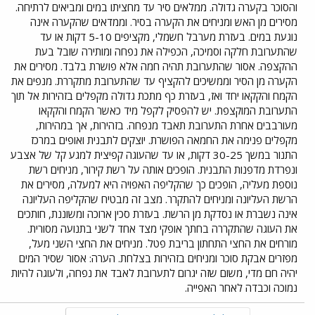
והסוכר בקערה גדולה. ממלאים סיר עד מחציתו במים ומביאים לרתיחה.
מסירים מן האש ומניחים את הקערה בסיר. וממדאים שהקערה אינה
נוגעת במים. בעזרת מערבל חשמלי, מקציפים 5-10 דקות או עד
שהתערובת חלקה וסמיכה, הכפילה את נפחה ומותירה שובל בעת
ההקצפה. אסור שהתערובת תהיה חמה אלא פושרת בלבד. מסירים את
הקערה מן הסיר וממשיכים להקציף עד שהתערובת מתקררת. מנפים את
הקמח והקקאו יחד ואז, בעזרת כף מתכת גדולה מקפלים בזהירות אל תוך
התערובת המוקצפת. יש להפסיק לקפל מיד כאשר הקמח והקקאו
מעורבבים אחרת התערובת תאבד מנפחה. בזהירות, אך במהירות,
מקפלים פנימה את החמאה הפושרת. יוצקים לתבנית ואופים במרכז
התנור במשך 30-25 דקות, או עד שהעוגה קפיצית למגע קל של אצבע
ונפרדת מדפנות התבנית. הופכים אותה על רשת קירור, מניחים רשת
נוספת מעליה, הופכים כך שהקליפה האפויה היא למעלה, מסירים את
הרשת העליונה ומניחים להתקרר. מצב זה מבטיח שהקליפה העליונה
אינה נשברת או נסדקת מן הרשת. בעזרת סכין ארוכה ומשוננת, חותכים
את העוגה שהתקררה בחתך אופקי מצד אחד לשני בתנועה מסורית.
מורחים את החצי התחתון בריבת פטל. מניחים את החצי השני מעל,
מפזרים אבקת סוכר ומניחים בזהירות בצלחת. הערה: אסור שסיר המים
יהיה חם מדי, משום שזה יגרום לתערובת לאבד את נפחה, ולעוגה להיות
נמוכה וכבדה לאחר האפייה.