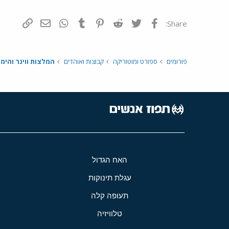
פייסבוק
Twitter
Reddit
Pinterest
Tumblr
WhatsApp
דואר אלקטרונ
הוסף קי
Share:
פורומים
ספורט ומוטוריקה
קבוצות ואוהדים
המלצות ווינר והימו
האח הגדול
עגלת תינוקות
תעופה קלה
טלוויזיה