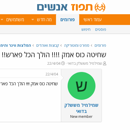
עמוד ראשי
פורומים
מה חדש
משתמשים
פוסטים
חיפוש
פורומים
ספורט ומוטוריקה
קבוצות ואוהדים
המלצות ווינר והימו
שחיטה כוס אמק !!!! הולך הכל פארש!!
פ
פ
שמילמיל מששלק בדואי
22/4/04
ו
ו
ת
ר
22/4/04
ח
ס
ש
שחיטה כוס אמק !!!! הולך הכל פארש
ה
ם
נ
ב
ו
ת
ש
א
שמילמיל מששלק
א
ר
י
בדואי
ך
New member