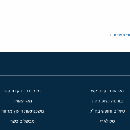
י
שור
רי ספורט
הלוואות רק תבקש
מימון רכב רק תבקש
בורסה ושוק ההון
מזג האוויר
טיולים וחופש בחו"ל
משכנתאות וייעוץ מחזור
סלולארי
מבשלים כשר