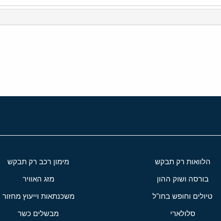
י
שור
הלוואות רק תבקש
מימון רכב רק תבקש
בורסה ושוק ההון
מזג האוויר
טיולים וחופש בחו"ל
משכנתאות וייעוץ מחזור
סלולארי
מבשלים כשר