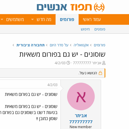
עמוד ראשי
פורומים
מה חדש
משתמשים
פוסטים
חיפוש
פורומים
אקטואליה
על סדר היום
תחבורה ציבורית
שוסונים - יש גם בפורום משאיות
פ
פ
אביתר 777777777
4/2/03
ו
ו
ת
הנושא נעול.
ר
ח
ס
ה
ם
4/2/03
נ
ב
א
ו
ת
שוסונים - יש גם בפורום משאיות
ש
א
א
ר
שוסונים - יש גם בפורום משאיות
י
בטעות דשנו בשוסונים גם בפורום הש
ך
אביתר
שוסון כמובן !!
777777777
New member