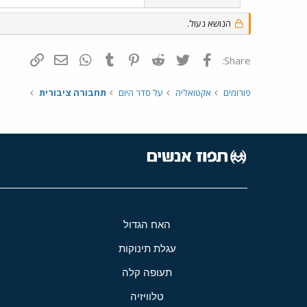
הנושא נעול.
פייסבוק
Twitter
Reddit
Pinterest
Tumblr
WhatsApp
דואר אלקטרונ
הוסף קי
Share:
פורומים
אקטואליה
על סדר היום
תחבורה ציבורית
האח הגדול
עגלת תינוקות
תעופה קלה
טלוויזיה