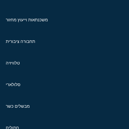
משכנתאות וייעוץ מחזור
תחבורה ציבורית
טלוויזיה
סלולארי
מבשלים כשר
חתולים