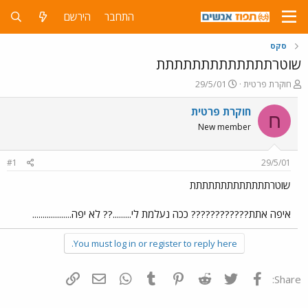
התחבר
הירשם
סקס
שוטרתתתתתתתתתתתתת
פ
פ
חוקרת פרטית
29/5/01
ו
ו
ת
ר
חוקרת פרטית
ח
ח
ס
New member
ה
ם
נ
ב
ו
ת
#1
29/5/01
ש
א
א
ר
שוטרתתתתתתתתתתתתת
י
ך
איפה אתת???????????? ככה נעלמת לי.........?? לא יפה...................
You must log in or register to reply here.
פייסבוק
Twitter
Reddit
Pinterest
Tumblr
WhatsApp
דואר אלקטרוני
הוסף קישור
Share: