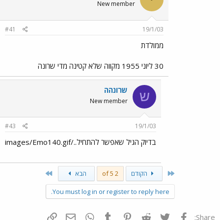
New member
#41
19/1/03
ממולדת
30 ליוני 1955 מקווה שלא קטינה מדי שרונה
שרונהה
ש
New member
#43
19/1/03
בדיוק הגיל שאפשר להתחיל../images/Emo140.gif
Last
First
הקודם
2 of 5
הבא
You must log in or register to reply here.
פייסבוק
Twitter
Reddit
Pinterest
Tumblr
WhatsApp
דואר אלקטרוני
הוסף קישור
Share: