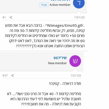
ד
Active member
מנהל
#1
19/1/03
../images/Emo95.gifשירי - ברוכה הבא אבל את ממש
קטינה, ממש, רק עכשיו מחליפה קידומות ל-50 ופה זה
פורום 50+ כלומר יש כאלו שמחליפים או החליפו לקידומת
60 אז מה יהיה? אני רואה את הטרנד, לאט לאט ידחקו
הצעירים אותנו החוצה ואנחנו אנא נלך?????????
שירי007
ש
New member
#37
19/1/03
תודה דניאלה - קטינה?
מחליפה קידומת ל- 40 אבל זה פרט טכני ושולי..... לא
חושבת שלגיל יש משמעות לפי דעתי ההרגשה היא
הקובעת ואת דניאלה - מה את חושבת????