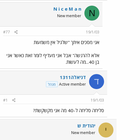
N i c e M a n
N
New member
#77
19/1/03
אני מסכים איתך "שלגיל אין משמעות
אלא להרגשה" אבל אני מעדיף לומר זאת כאשר אני
בן 40...מה לעשות.
דניאלה1311
ד
Active member
מנהל
#1
19/1/03
סליחה סליחה ל-40 מה אני מקשקשת?
יהודית ש
י
New member