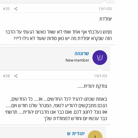
#35
19/1/03
יומלדת
ממש נעלבתי אף אחד אותי לא שאל כאשר הגעתי על הדבר
הזה שנקרא יומלדת מה יש כאן סודות שעוד לא גילו לי??
שרונהה
ש
New member
#38
19/1/03
צודקת יהודית.......
באמת שכחנו להגיד לכל החדשים.... אז..... כל החדשים,
הנכם מתבקשים להודיע לטומי, המנהל שלנו חודש ויום......
ואז נוכל לחגוג לכם. ואם כבר אנו מדברים יהודית..... תרשמי
כבר עכשיו יום וחודש לממולדת שלך
יהודית ש
י