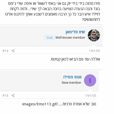
תירו מהזה בידי בידי יוק גם אני באתי לשאול אז איפה שירי ג´ימס
בונד והנה הנערה הופיעה ברוכה הבאה לך שירי... ולמה לקחת
לויילד איש הבר כל כך הרבה מאמצים לשכנע אותך להיכנס אלינו
לחמשושים?
שיח סלימאן
Well-known member
מנהל
#14
19/1/03
ואללה עוד פם הביאו לכאן קטינות.
וונוס ממילו
ו
New member
#18
19/1/03
טוב שלא אמרת פרגיות....../images/Emo113.gif