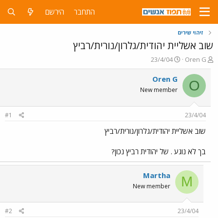
התחבר
הירשם
זיהוי שירים
שוב אשליית יהודית/גלרון/נורית/רביץ
פ
פ
23/4/04
Oren G
ו
ו
ת
ר
Oren G
O
ח
ס
New member
ה
ם
נ
ב
ו
ת
#1
23/4/04
ש
א
א
ר
שוב אשליית יהודית/גלרון/נורית/רביץ
י
ך
בך לא נוגע . של יהודית רביץ נכון?
Martha
M
New member
#2
23/4/04