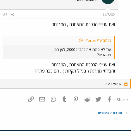
#3
14/8/02
ואת ענייני הרכבת המאחרת , המוזנחת
נכתב ע"י oren*:
עוד לא פתחו את נתב"ג 2000, לאן הם
ממהרים?
ואת ענייני הרכבת המאחרת , המוזנחת
והבלתי ממוזגת ( בגלל תקלות ) , הם כבר פתרו?
הנושא נעול.
פייסבוק
Twitter
Reddit
Pinterest
Tumblr
WhatsApp
דואר אלקטרוני
הוסף קישור
Share:
תחבורה ציבורית