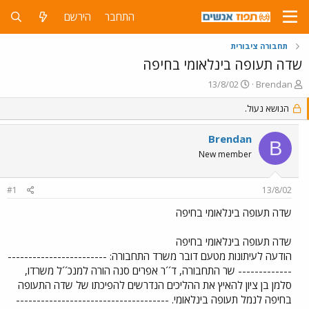
התחבר
הירשם
תחבורה ציבורית
שדה תעופה בינלאומי בחיפה
פ
פ
13/8/02
Brendan
ו
ו
ת
הנושא נעול.
ר
ח
ס
ה
ם
Brendan
B
נ
ב
New member
ו
ת
ש
א
א
ר
#1
13/8/02
י
ך
שדה תעופה בינלאומי בחיפה
שדה תעופה בינלאומי בחיפה
הודעה לעיתונות מטעם דובר משרד התחבורה: ------------------------
------------- שר התחבורה, ד´´ר אפרים סנה הורה למנכ´´ל משרדו,
סלמן בן ציון להאיץ את ההליכים הנדרשים להפיכתו של שדה התעופה
בחיפה לנמל תעופה בינלאומי. -------------------------------------