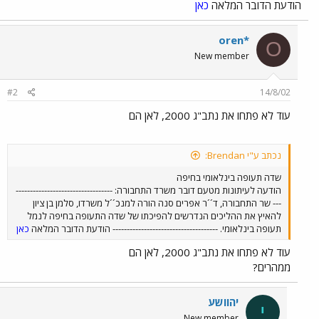
הודעת הדובר המלאה
כאן
oren*
O
New member
#2
14/8/02
עוד לא פתחו את נתב"ג 2000, לאן הם
נכתב ע"י Brendan:
שדה תעופה בינלאומי בחיפה
הודעה לעיתונות מטעם דובר משרד התחבורה: ----------------------------------
--- שר התחבורה, ד´´ר אפרים סנה הורה למנכ´´ל משרדו, סלמן בן ציון
להאיץ את ההליכים הנדרשים להפיכתו של שדה התעופה בחיפה לנמל
תעופה בינלאומי. ------------------------------------- הודעת הדובר המלאה
כאן
עוד לא פתחו את נתב"ג 2000, לאן הם
ממהרים?
יהוושע
י
New member