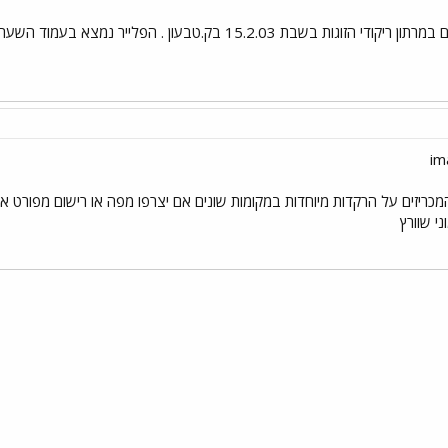
טבעון . הפלייר נמצא בעמוד השער של אתר רוקדים. כל טוב ולילה טוב.
מכריזים על הרקדות מיוחדות במקומות שונים אם יצרפו מפה או רישום מפורט 
י שוורץ
י
שור