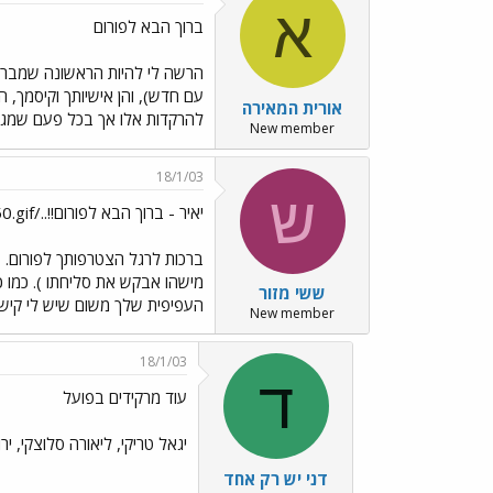
א
ברוך הבא לפורום
הרשה לי להיות הראשונה שמברכת
עם חדש), והן אישיותך וקיסמך, ה
אורית המאירה
להרקדות אלו אך בכל פעם שמגי
New member
18/1/03
ש
יאיר - ברוך הבא לפורום!!../images/Emo50.gif
ברכות לרגל הצטרפותך לפורום. ב
מישהו אבקש את סליחתו ). כמו כ
ששי מזור
העפיפית שלך משום שיש לי קישו
New member
18/1/03
ד
עוד מרקידים בפועל
יגאל טריקי, ליאורה סלוצקי, ירון
דני יש רק אחד