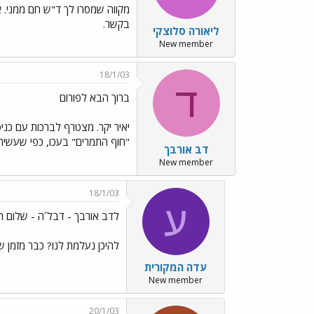
מקווה שמסרו לך ד"ש חם ממני. 
בקשר.
ליאורה סלוצקי
New member
18/1/03
ד
ברוך הבא לפורום
"חוף התמרים" בעכו, כפי שעשית בביקורינו הקודם שם לפני כ-3 שנים. א
דב אורבך
New member
18/1/03
ע
לדב אורבך - דבל´ה - שלום ר
להיכן נעלמת לנו? כבר מזמן ש
עדה המקורית
New member
20/1/03