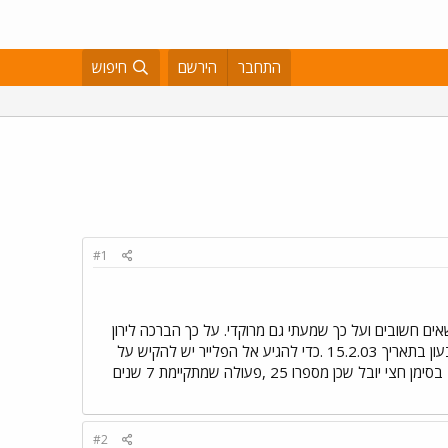
התחבר
הירשם
חיפוש
#1
ים חשובים ועל כך שמעתי גם מרוקדי. על כך הברכה לירון
מישר ולכל החברים. אמש פירסמתי בדף הראשי של אתר רוקדים פלייר בנושא מרתון ריקודי זוגות שאקיים בקרית טבעון בתאריך 15.2.03 .כדי להגיע אל הפלייר יש להקיש על
לחצן הדיפדוף משמאל לפירסום של דדה לוסקי,כפי שהזדרזה לציין זאת ארץ הצבר (הוא או היא ?). המפגש הקרוב בסימן חצי יובל שכן מספרו 25 ,פעולה שמתקיימת 7 שנים
#2