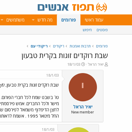
עמוד ראשי
פורומים
מה חדש
משתמשים
פוסטים
חיפוש
פורומים
תרבות ואמנות
ריקודים
ריקודי עם
שבת רוקדים זוגות בקרית טבעון
פ
פ
יאיר הראל
18/1/03
ו
ו
ת
ר
18/1/03
ח
ס
י
שבת רוקדים זוגות בקרית טבעון../images/Emo143.gif
ה
ם
נ
ב
ו
ת
טו´ בשבט שמח לכל חברי הפורום. נ
ש
א
יאיר הראל
א
ר
י
New member
החל מינואר 1995 . אשמח לראותכם,לילה טוב
ך
18/1/03