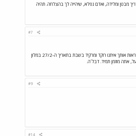
ך מבטן ומלידה, ואדם נפלא, שיהייה לך בהצלחה. תהיה
#7
יאיר יקר. מצטרף לברכות עם כניסתך לכתוב בפורום. אנו חברי החוג של עדנה קוה מהתעשייה האווירית, נשמח לראות אותך איתנו רוקד ומרקיד בשבת בתאריך ה-27/2 במלון
#9
#14