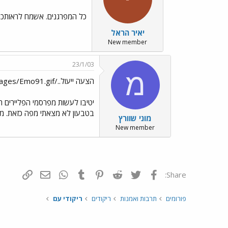
כל המפרגנים. אשמח לראותכם במרתון ריקודי הזוגות בשבת 15.2.03 בק.
יאיר הראל
New member
23/1/03
מ
הצעה ייעול../images/Emo91.gif
יטיבו לעשות מפרסמי הפליירים ה
בטבעון לא מצאתי מפה כזאת. מונ
מוני שוורץ
New member
פייסבוק
Twitter
Reddit
Pinterest
Tumblr
WhatsApp
דואר אלקטרונ
הוסף קי
Share:
פורומים
תרבות ואמנות
ריקודים
ריקודי עם