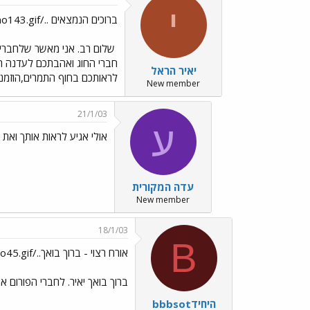
י
ברוכים הנמצאים ../images/Emo143.gifלדב ואחרים
שלום רב. אני מאשר שלחברי הח
חברי החוג ואהבתכם לעדנה רא
יאיר הראל
לראותכם בחוף התמרים,הוזמנת
New member
21/1/03
ע
אולי אגיע לראות אותך ואת 
עדה המקורית
New member
18/1/03
B
אורח רצוי - ברוך בואך../images/Emo45.gif
ברוך בואך יאיר. לחברי הפורום אומ
bbbsotהיחיד