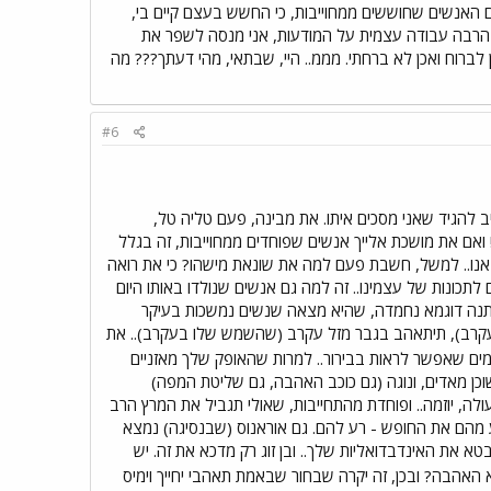
תם האנשים שחוששים ממחוייבות, כי החשש בעצם קיים בי,
עם הרבה עבודה עצמית על המודעות, אני מנסה לשפר את
ן לברוח ואכן לא ברחתי. מממ.. היי, שבתאי, מהי דעתך??? מה
#6
ב להגיד שאני מסכים איתו. את מבינה, פעם טליה טל,
! ואם את מושכת אלייך אנשים שפוחדים ממחוייבות, זה בגלל
ו אנו.. למשל, חשבת פעם למה את שונאת מישהו? כי את רואה
תכונות של עצמינו.. זה למה גם אנשים שנולדו באותו היום
 נתנה דוגמא נחמדה, שהיא מצאה שנשים נמשכות בעיקר
מצאת השמש כלומר אישה שהשמש (גבר) שלה נמצאת בבית 8 (ביתו של העקרב), תיתאהב בגבר מזל עקרב (שהשמש שלו בעקרב).. את
ים שאפשר לראות בבירור.. למרות שהאופק שלך מאזניים
רח בסרטן (שהסברתי לך מהו אומר..) אפשר לראות שבבית 7, בית הזוגיות, שוכן מאדים, ונוגה (גם כוכב האהבה, גם שליטת המפה)
, יוזמה.. ופוחדת מהתחייבות, שאולי תגביל את המרץ הרב
ונע מהם את החופש - רע להם. גם אוראנוס (שבנסיגה) נמצא
טא את האינדבדואליות שלך.. ובן זוג רק מדכא את זה. יש
 האהבה? ובכן, זה יקרה שבחור שבאמת תאהבי יחייך וימיס