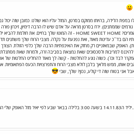
ו במפת הלידה, בהיותו ממוקם בסרטן, המזל עליו הוא שולט. כמובן שזה יכול ג
ש גורמים שממתנים). ירח בסרטן מראה על אדם שיש לו הרבה דימיון, זיכרון פורה
lu, ירח בספרדית). האופק שבמאזניים רק מחזק את האיכפתיות הרבה שלך כלפי הזולת. 
יכנס למריבות ולסכסוכים שאת נמצאת בסביבה זרה, ולמרות שאת מסתגלת בקל
רר לבד וכו`). כשזה נוגע להחלטות - קשה לך מאוד להחליט החלטות של אחרי
בים אותו, ממש מלאך בלבן לולא מצבי הרוח והתפרצויות הכעס הפתאומיות. א
ל אני בטוח שזה די קולע, נכון? שלך, שבי
אז כנ``ל השאלה רק בשבילי.....יליד ה14.11.83 בשעה 3:00 בלילה בבאר ש