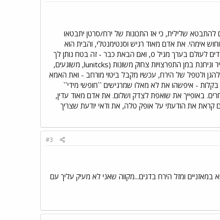
ם להתבטא שלילית, כי אז התכונות של ירח/סרטן יתבטאו
 וחוש אימהי. את אדם מאוד רגיש וסנטימנטלי, והבית הוא
המקום האידיאלי בשבילך- איך אומרים? HOME SWEET HOME - זה המוטו שלך בחיים. את חולמת להביא ילדים לעולם בערך מגיל 0, ואם הבאת כבר - זה בטח נותן לך
תחושה עילאית. את אדם שתגובותיו הם בד``כ עדינות מאוד, ואת נפגעת על נקלה. מצבי הרוח שלך משתנים תדיר וניחנת במן התפרצויות צחוק משונות (lunitcks, משוגעים,
הצורך להגן ולטפל של הירח, עכשיו מקבל ביטוי מורחב - ואת האמא
ות - איפשהו את לא מאלו שמרגישים ``חופשי מידי``
ם. באופייך את שואפת לצדק ושלום. את אדם מאוד עדין,
ם קראת את הודעתי על אופק טלה, את ודאי יודעת שצריך
#3
בע לפי יאיר מזל האופק שלי הוא במאזניים ומזל הירח בדגים...מקווה שאני לא מעיק עליך עם