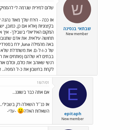
ש
שלום למירית שגרמה לי להסמיק
אז ככה - הירח שלך מאוד נהנה ל
בקיצוניות (אלא אם כן, כמובן, י
שבתאי בנסיגה
New member
באה מהמילה na
של כ-ו-ל-ם. את משתדלת שלא לה
בבתים לא שלהם (פותחים את המק
רגשי שאוהב את כולם, וכולם אוה
לקחת בחשבון את כ-ל המפה... אב
18/7/01
E
אם אתה כבר בשוונג...
השאלות האלה
-עדי-
epitaph
New member