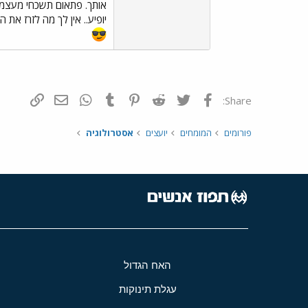
אותך. פתאום תשכחי מעצמך (
יופיע.. אין לך מה לזרז את ה
פייסבוק
Twitter
Reddit
Pinterest
Tumblr
WhatsApp
דואר אלקטרונ
הוסף קי
Share:
פורומים
המומחים
יועצים
אסטרולוגיה
האח הגדול
עגלת תינוקות