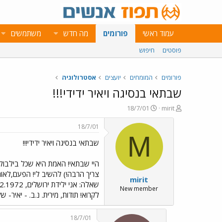
עמוד ראשי
פורומים
מה חדש
משתמשים
פוסטים
חיפוש
פורומים
המומחים
יועצים
אסטרולוגיה
שבתאי בנסיגה ויאיר ידידי!!!
פ
פ
18/7/01
mirit
ו
ו
ת
ר
18/7/01
ח
ס
M
שבתאי בנסיגה ויאיר ידידי!!!
ה
ם
נ
ב
ו
ת
היי שבתאי! האמת היא שכל בילבולי 
ש
א
צריך הרבה!) להשיב לי! הפעם,לאו
mirit
א
ר
י
New member
לקרוא! תודות, מירית. נ.ב. - יאיר- של
ך
18/7/01