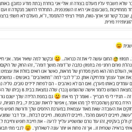
סבר שלא חשבתי עליו מעולם בצורה זו: אולי אני בוחרת (בתת מודע כמובן) באו
חד ממחוייבות ,כשבעצם אני היא זו השפנפנית.. התחלתי לחשוב מנקודה זו ו
ן, שבכל קשר זוגי ארוך-טווח, תמיד רציתי להתמסד, ז``א, מעולם לא חשתי ברצו
וגיות??? מירית.
בשנית
. תפוז!!
החום עושה לי את זה כנראה...
ובקשר למה שיאיר אמר.. אני חיי
הלת פורום רוחני פה בתפוז) כתבה ש``דומה מושך דומה``, זהו החוק של היקום
י, העולם הזה הוא מעין מסדרון של מראות, כאשר אנו רואים בזולת את עצמינ
ת אצל עצמך ומדחיקה אותן. כנ``ל לגבי למה ``מתאהבים`` באנשים - נמשכים ל
 עומדים באותו מערך). ואם הם לא נאהבים - הם לפחות ידידים טובים. טליה
לגברים במזל של הבית בו נ
- תגידי לי מי חברייך - ואומר לך מי את!
גם במפת הלידה שלך ישנם גורמ
(הצריך זוגיות בחייו), ולמרות הי
זקים את העובדה שאת מאוד עצמאית במערכת היחסים שלך ודורשת חופש פעולה
עשות, חייבים לטעום מהכל.. חייבים להתנסות.. חייבים לבלות... וכל דבר שמ
) ולכן בעקיפין, זהו עוד גורם שמשפיע עלייך לרעה - את חייבת חופש וחייבת לב
תי בראייה שטחית זו... אך זה פחות או יותר עונה לשאלתך..
לגבי מתי תבוא