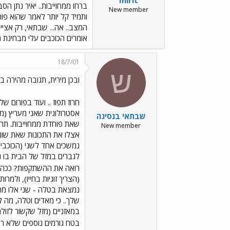
mirit
ברחו ממחוייבות.. יאיר נתן ה
New member
ותמיד קל יותר לאמר שהוא פו
המצב.. אה... שבתאי, רק אציי
אומרים הכוכבים עלי מבחינת הז
18/7/01
ש
ובכן מירית, תגובה מהירה 
חרוז תפוז .. ועוד בפורום של.
אסטרולוגית שאני מעריץ (מנ
שבתאי בנסיגה
שאת פוחדת ממחוייבות. תרא
New member
אצלו את התכונות שאת שונא
נמשכים אחד לשני (הכוכבים
רואה את ההשתקפות? ככה זה 
נמצאת בטלה - שני אלו מח
שלך.. כי מאדים וטלה, מה ל
במאזניים (מזל שקשור לזולת
בטח גורמים נוספים שלא ראי