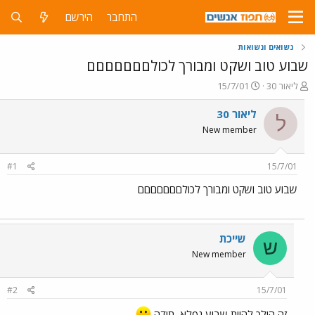
התחבר
הירשם
נשואים ונשואות
שבוע טוב ושקט ומבורך לכולםםםםםםם
פ
פ
ליאור 30
15/7/01
ו
ו
ת
ר
ליאור 30
ל
ח
ס
New member
ה
ם
נ
ב
ו
ת
#1
15/7/01
ש
א
א
ר
שבוע טוב ושקט ומבורך לכולםםםםםםם
י
ך
שייכת
ש
New member
#2
15/7/01
זה הולך להיות שבוע נפלא, תודה