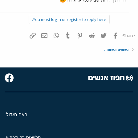
You must log in or register to reply here.
פייסבוק
Twitter
Reddit
Pinterest
Tumblr
WhatsApp
דואר אלקטרוני
הוסף קישור
Share:
נשואים ונשואות
האח הגדול
הלוואות רק תבקש