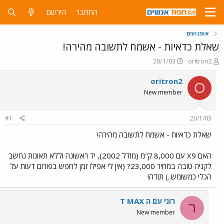
התחבר
הירשם
אופנועים
שאלת כדאיות - אשמח לתשובה מהירה!
פ
פ
20/1/03
oritron2
ו
ו
ת
ר
oritron2
O
ח
ס
New member
ה
ם
נ
ב
ו
ת
#1
20/1/03
ש
א
א
ר
שאלת כדאיות - אשמח לתשובה מהירה!
י
ך
האם X9 עם 8,000 ק"מ (מודל 2002), יד ראשונה וללא תאונות נחשב
לקניה טובה במחיר 23,000? (אין לי אפילו זמן לחפש בפורום דעות על
הכלי כמשומש..) תודה!
רוני עם ה T MAX
ר
New member