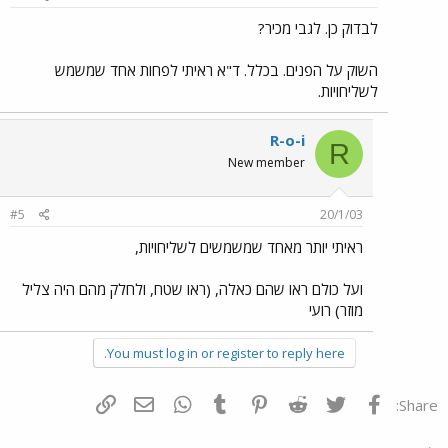
לבדוק כן. לגבי מכיר?
השוק על הפנים. בכלל. ד"א ראיתי לפחות אחד שמשמש
לשליחויות.
R-o-i
R
New member
#5
20/1/03
ראיתי יותר מאחד שמשמשים לשליחויות,
ועל כולם ראו שהם כאלה, (ראו שטח, ולחלק מהם היה צליל
מוזר) רועי
You must log in or register to reply here.
פייסבוק
Twitter
Reddit
Pinterest
Tumblr
WhatsApp
דואר אלקטרוני
הוסף קישור
Share: