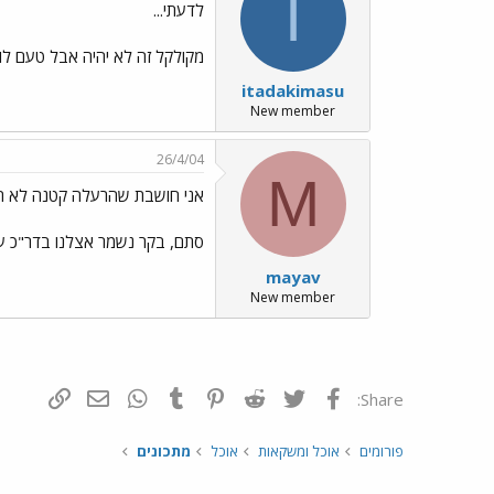
I
לדעתי...
מקולקל זה לא יהיה אבל טעם לו
itadakimasu
New member
26/4/04
M
אני חושבת שהרעלה קטנה לא תזיק
סתם, בקר נשמר אצלנו בדר"כ עד 6 חודשים נראה לי ששוה להבשיר ולראות איך הבשר נראה/מריח
mayav
New member
פייסבוק
Twitter
Reddit
Pinterest
Tumblr
WhatsApp
דואר אלקטרונ
הוסף קי
Share:
פורומים
אוכל ומשקאות
אוכל
מתכונים