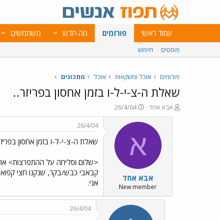
עמוד ראשי
פורומים
מה חדש
משתמשים
פוסטים
חיפוש
פורומים
אוכל ומשקאות
אוכל
מתכונים
שאלת ה-צ-י-ל-ו בזמן אחסון בפריזר..
פ
פ
אבא אחד
26/4/04
ו
ו
ת
ר
26/4/04
ח
ס
א
שאלת ה-צ-י-ל-ו בזמן אחסון בפריזר.
ה
ם
נ
ב
ו
ת
ש
א
אבא אחד
א
ר
אני.
י
New member
ך
26/4/04