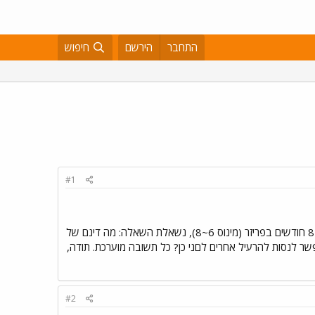
התחבר
הירשם
חיפוש
#1
<שלום וסליחה על ההתפרצות> אחרי ש-4 קילו של פרגיות, כנפיים ושוקי עוף עפו לפח לאחר שנקנו טריים ובילו כ-8 חודשים בפריזר (מינוס 6~8), נשאלת השאלה: מה דינם של
ערך 8~10 חודשים בפריזר? להעיף לפח או שאפשר לנסות להרעיל אחרים לםני כן? כל תשובה מוערכת. תודה,
#2