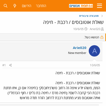
התחבר
הירשם
תחבורה ציבורית
שאלת אוטובוסים / רכבת - חיפה
פ
פ
10/6/05
Arie020
ו
ו
ת
הנושא נעול.
ר
ח
ס
ה
ם
Arie020
A
נ
ב
New member
ו
ת
ש
א
א
ר
#1
10/6/05
י
ך
שאלת אוטובוסים / רכבת - חיפה
שאלת אוטובוסים / רכבת - חיפה
הממ, משהו יודע איפה זה רחוב טשרניחובסקי בחיפה? אם כן, איזו תחנת
רכבת הכי קרובה לשם? (חיפה מרכז / חיפה בת גלים / חוף הכרמל?)
ואיזה אוטובוס מגיע מתחנת רכבת לרחוב הזה? תודה מראש!