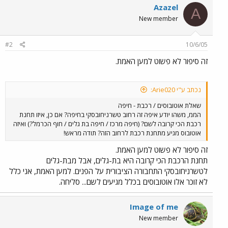
Azazel
A
New member
#2
10/6/05
זה סיפור לא פשוט למען האמת.
נכתב ע"י Arie020:
שאלת אוטובוסים / רכבת - חיפה
הממ, משהו יודע איפה זה רחוב טשרניחובסקי בחיפה? אם כן, איזו תחנת
רכבת הכי קרובה לשם? (חיפה מרכז / חיפה בת גלים / חוף הכרמל?) ואיזה
אוטובוס מגיע מתחנת רכבת לרחוב הזה? תודה מראש!
זה סיפור לא פשוט למען האמת.
תחנת הרכבת הכי קרובה היא בת-גלים, אבל מבת-גלים
לטשרניחובסקי התחבורה הציבורית על הפנים. למען האמת, אני כלל
לא זוכר אלו אוטובוסים בכלל מגיעים לשם... סליחה.
Image of me
New member