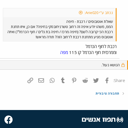
נכתב ע"י Arie020:
שאלת אוטובוסים / רכבת - חיפה
הממ, משהו יודע איפה זה רחוב טשרניחובסקי בחיפה? אם כן, איזו תחנת
רכבת הכי קרובה לשם? (חיפה מרכז / חיפה בת גלים / חוף הכרמל?) ואיזה
אוטובוס מגיע מתחנת רכבת לרחוב הזה? תודה מראש!
רכבת לחוף הכרמל
וממרכזית חוף הכרמל קו 115
מפה
הנושא נעול.
פייסבוק
Twitter
Reddit
Pinterest
Tumblr
WhatsApp
דואר אלקטרוני
הוסף קישור
Share:
תחבורה ציבורית