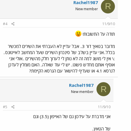
Rachel1987
R
New member
#4
11/9/10
תודה על התשובות!
מדובר בטאץ' דור 3.. אבל עדיין לא העברתי את השירים למכשיר
בכלל..אני עדיין בשלב של סינכרון השירים שעל המחשב לאייטונס..
:\ אין לי מושג למה זה לא נותן לי לערוך חלק מהשירים ..אולי אני
אוסיף אותם מחדש פשוט.. יש לי עוד שאלה.. האם מומלץ לעדכן
לגרסא 4.1 או שעדיף להישאר עם הגרסא הקיימת?
Rachel1987
R
New member
#5
11/9/10
אני מדברת על עידכון גם של האייפון (3.5) וגם
של הטאץ..