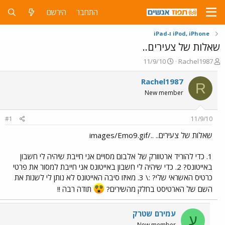
התחבר
הירשם
iPod, iPhone ו-iPad
שאלות של צעירים..
פ
פ
11/9/10
Rachel1987
ו
ו
ת
ר
Rachel1987
R
ח
ס
New member
ה
ם
נ
ב
ו
ת
#1
11/9/10
ש
א
א
ר
שאלות של צעירים.. ../images/Emo9.gif
י
ך
1. כדי להוריד ארטוורק של אלבום מסויים אני חייבת שיהיה לי חשבון
באייטונס? 2. כדי שיהיה לי חשבון באייטונס אני חייבת למסור את פרטי
כרטיס האשראי שלי? :\ 3. מאיזו סיבה האייטונס לא נותן לי לשנות את
השם של הארטיסט בחלק מהשירים?
תודה רבה !!
עמירם שטרק
ע
New member