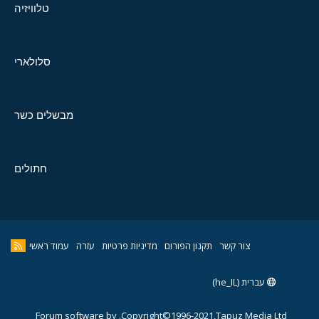
טלוויזיה
סלולארי
מבשלים כשר
חתולים
צור קשר
תקנון הפורום
מדיניות פרטיות
עזרה
עמוד ראשי
עברית (he_IL)
Forum software by
Copyright©1996-2021,Tapuz Media Ltd.