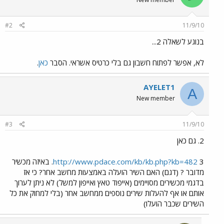
#2
11/9/10
בנוגע לשאלה 2...
לא, אפשר לפתוח חשבון גם בלי כרטיס אשראי. הסבר
כאן
.
AYELET1
A
New member
#3
11/9/10
2. גם כאן
http://www.pdace.com/kb/kb.php?kb=482
3. באיזה מכשיר
מדובר ? (דגם) האם השיר הועלה באמצעות מחשב אחר? כי אז
בדגמי מכשירים מסויימים (אייפוד טאץ ואייפון למשל) לא ניתן לערוך
אותם או אף להעלות שירים נוספים ממחשב אחר (בלי למחוק את כל
השירים שכבר הועלוׂ)