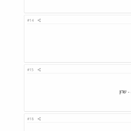
#14
#15
- שרון
#18