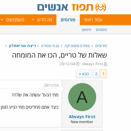
עמוד ראשי
פורומים
מה חדש
משתמשים
פוסטים
חיפוש
פורומים
ספורט ומוטוריקה
ענפי ספורט
ריצה וטריאתלון
שאלות של טריים, הכו את המומחה
פ
פ
28/12/04
Always First
ו
ו
1
2
הבא
ת
ר
ח
ס
ה
ם
28/12/04
נ
ב
A
מתי הנעל עשתה את שלה?
ו
ת
ש
א
א
ר
כיצד אתם מחליטים מתי הגיע הזמן 
י
Always First
ך
New member