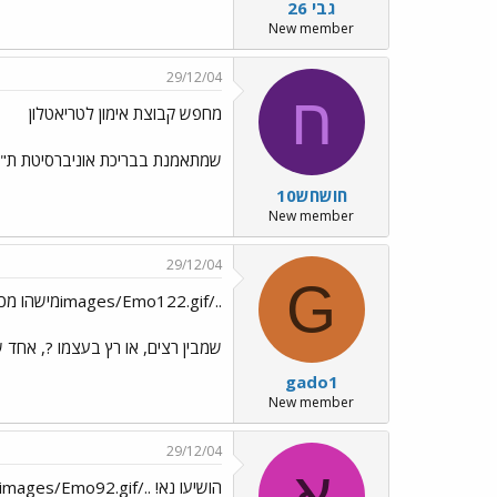
גבי 26
New member
29/12/04
ח
מחפש קבוצת אימון לטריאטלון
שמתאמנת בבריכת אוניברסיטת ת"
חושחש10
New member
29/12/04
G
../images/Emo122.gifמישהו מכיר אורטופד
שמבין רצים, או רץ בעצמו ?, אחד ש
gado1
New member
29/12/04
א
הושיעו נא! ../images/Emo92.gif