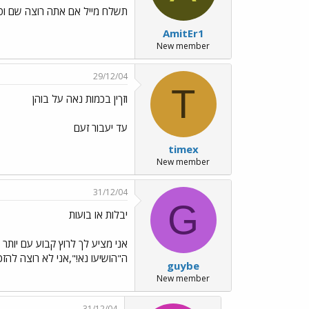
תשלח מייל אם אתה רוצה שם וטל
AmitEr1
New member
29/12/04
T
וזךין בכמות נאה על בוהן
עד יעבור זעם
timex
New member
31/12/04
G
יבלות או בועות
אני מציע לך לרוץ קבוע עם יותר מ
ה"הושיעו נא!",אני לא רוצה להזכ
guybe
New member
31/12/04