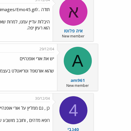
א
תודה ../images/Emo45.gif
היבלות עדיין עמנו, למרות שאתמ
הוא רעיון יפה.
איה פלוטו
New member
29/12/04
A
יש את אורי אופנהיים
שהוא אורטופד וטריאטלט בעצמו
am961
New member
30/12/04
4
כן , גם ממליץ על אורי אופנהיי
רופא מדהים , וחובב מושבע של
40גבי