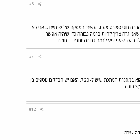
#6
ייתי בהרבה חוגי ספורט פעם, ועשיתי הפסקה של שנתיים ... אני לא
שאני גרה צריך להיות ברמה גבוהה כדי שיהיה אפשר
 עד שאני יגיע לרמה גבוהה יותר?...... תודה..
#7
טוב. הגיע הזמן להשקיע במד דופק שמיועד בעיקר לאופנים. מתלבט בין פולאר 710 ל-720. ההבדל ע"פ האתר הוא במסגרת המתכת שיש ל-720. האם יש הבדלים נוספים בין
)? תודה
#12
דה שירה