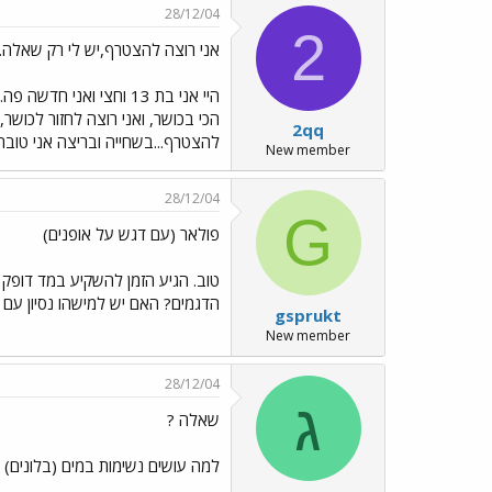
28/12/04
2
אני רוצה להצטרף,יש לי רק שאלה..
היי אני בת 13 וחצי וא
הכי בכושר, ואני רוצה לחזור לכוש
2qq
להצטרף...בשחייה ובריצה אני טובה 
New member
28/12/04
G
פולאר (עם דגש על אופנים)
הדגמים? האם יש למישהו נסיון עם א
gsprukt
New member
28/12/04
ג
שאלה ?
למה עושים נשימות במים (בלונים)