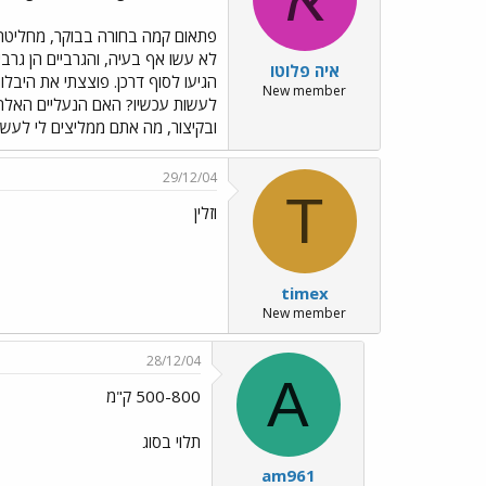
פתאום קמה בחורה בבוקר, מחליטה ל
לא עשו אף בעיה, והגרביים הן גרבי
איה פלוטו
הגיעו לסוף דרכן. פוצצתי את היבלות
New member
לעשות עכשיו? האם הנעליים האלה 
ובקיצור, מה אתם ממליצים לי לעש
29/12/04
T
וזלין
timex
New member
28/12/04
A
500-800 ק"מ
תלוי בסוג
am961