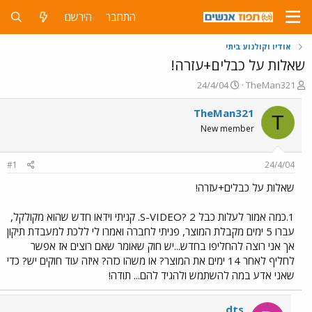
התחבר
הירשם
אודיו וקולנוע ביתי
שאלות על כבלים+עזרה!
פ
פ
24/4/04
TheMan321
ו
ו
ת
ר
TheMan321
T
ח
ס
New member
ה
ם
נ
ב
ו
ת
#1
24/4/04
ש
א
א
ר
שאלות על כבלים+עזרה!
י
ך
1.כמה אמור לעלות כבל S-VIDEO? 2. קניתי וידאו חדש שהוא מקולקל,
עברו 5 ימים מקבלת המוצר, פניתי לחברה ואמרו לי ללכת למעבדת תיקון
אך אני רוצה להחליפו בחדש...יש חוק שאומר שאם רוצים אז אפשר
לחליף לאחר 14 ימים את המוצר? או משהו כזה? איזה עוד חוקים יש? כדי
שאני אדע במה להשתמש ולהגיד להם... תודה!
dts