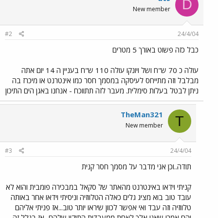
D
New member
#2
24/4/04
כבל כזה פשוט באורך 5 מטרים
עולה כ 70 ש"ח ושל ויונקו עולה 110 ש"ח בעניין ה 14 יום אתה
מבלבל וזה מתייחס לעיסקה במסמך חסר כמו אינטרנט או מיכרז בה
ניתן לבטל בעלות סימלית. מעבר לזה תתווכח - אנחנו באגן הים התיכון
TheMan321
T
New member
#3
24/4/04
תודה..וכן אני מדבר על מסמך חסר קנית
קניתי וידאו באינטרנט מהאתר של סקאל במבכירה פומבית והוא לא
עובד טוב בוא מציג גלים כאלה הטלווזיה וניסיתי וידאו אחר באותה
טלווזיה וזה עבד ואי אפשר לכוון שיראו יותר טוב...אז פניתי אליהם
והם אמרו שאני אלך לאחת ממעבדות התיקון שלהם...אז בגלל זה