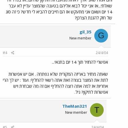
שאלתי...אז אני יכול לבוא אליהם בטענה שהמוצר עדיין לא עבר
14 יום ושאם אני מתעקש אז הם חייבים להביא לי חדש? כי זה סוג
של חוק להגנת הצרכן?
gil_35
G
New member
#4
24/4/04
אפשרי להחזיר תוך 14 יום בתנאי...
שאתה מחזיר באריזה המקורית שלא נפתחה . אם יש אפשרות
לתת את המוצר בצורה זאת אתה רשאי להחליף. ועוד : יש לך הרי
אחריות אז למה אתה רוצה להחליף אם זה מה שבחרת ויש
אפשרות לתיקון? גיל.
TheMan321
T
New member
#5
24/4/04