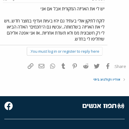
יש לי את האריזה המקורית אבל אם אני
לוקח לתיקון אולי בעתיד גם יהיו בעיות ועדיף במוצר חדש...ויש
לי את האריזה בשלמותה...עכשיו גם ה"חכמים" האלה הביאו
לי רק חשבונית מס ולא תעודת אחריות...אז אני אפנה אליהם
שיחליפו לי בחדש.
You must log in or register to reply here.
פייסבוק
Twitter
Reddit
Pinterest
Tumblr
WhatsApp
דואר אלקטרוני
הוסף קישור
Share:
אודיו וקולנוע ביתי