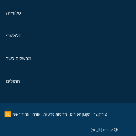
טלוויזיה
סלולארי
מבשלים כשר
חתולים
צור קשר
תקנון הפורום
מדיניות פרטיות
עזרה
עמוד ראשי
עברית (he_IL)