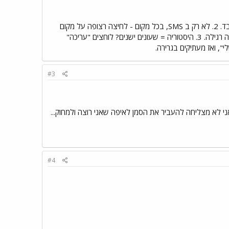
1. בצד שמאל של המכשיר יש כפתור הזזה קטן. הזזתו לכיוון גב האייפון מעבירה את המכשיר למצב של רטט בלבד. 2. לא רק ב SMS, בכל מקום - לחיצה רצופה על מקום
כלשהו תעלה זכוכית מגדלת, הזזה של האצבע (ללא עזיבתה) תאפשר לזוז לכל מקום שרוצים בטקסט, ואז מחיקה רגילה. 3. היסטוריה = שעונים ישנים? לוחצים "עריכה"
#3
ני לא מצליחה להעביר את הסמן לאיפה שאני רוצה ולמחוק...
#4