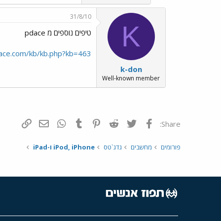
31/8/10
K
טיפים נוספים מ pdace
ace.com/kb/kb.php?kb=463
k-don
Well-known member
פייסבוק
Twitter
Reddit
Pinterest
Tumblr
WhatsApp
דואר אלקטרונ
הוסף קי
Share:
פורומים
מחשבים
גדג`טס
iPod, iPhone ו-iPad