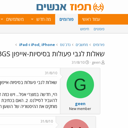
עמוד ראשי
פורומים
מה חדש
משתמשים
פוסטים
חיפוש
פורומים
מחשבים
גדג`טס
iPod, iPhone ו-iPad
שאלות לגבי פעולות בסיסיות-אייפון 3GS
פ
פ
31/8/10
geen
ו
ו
ת
ר
31/8/10
ח
ס
G
שאלות לגבי פעולות בסיסיות-אייפון 3GS
ה
ם
נ
ב
ו
ת
ש
א
geen
א
ר
מוחקים את ההיסטוריה של השעון המעורר?? 4. איך אני מעבירה תמונות שצלמתי באיי
י
New member
ך
31/8/10