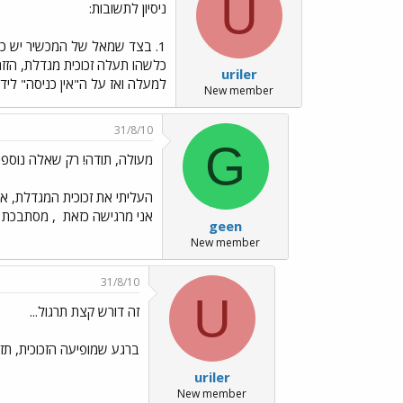
U
ניסיון לתשובות:
uriler
למעלה ואז על ה"אין כניסה" ליד השעון. 4. מחברת את האייפון למחשב, הוא יופיע כמו מצלמה דרך "המחשב של
New member
31/8/10
G
מעולה, תודה! רק שאלה נוספת
העליתי את זכוכית המגדלת, אב
אני מרגישה כזאת
, מסתבכת ע
geen
New member
31/8/10
U
זה דורש קצת תרגול...
ברגע שמופיעה הזכוכית, תזי
uriler
New member