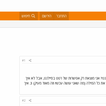
התחבר
הירשם
חיפוש
#1
ברים (די בסיסיים נראה לי) שאני מחפשת ולא ממש מוצאת! 1. איך עושים סיילנט? אני מוצאת רק אפשרות של רטט בסיילנט, אבל לא איך
להעביר לסיילנט. 2. האם בכתיבת SMS יש אפשרות למחוק אות אחת בלבד או שאני כל פעם צריכה לסמן ולמחוק את כל המילה (מה שאני עושה עכשיו וזה מאוד מעיק) 3. איך
#2