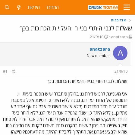
התחבר
הירשם
אדריכלות
שאלות לגבי היתרי בנייה והעלויות הכרוכות בכך
פ
פ
21/9/10
anatzara
ו
ו
ת
ר
anatzara
A
ח
ס
New member
ה
ם
נ
ב
ו
ת
#1
21/9/10
ש
א
א
ר
שאלות לגבי היתרי בנייה והעלויות הכרוכות בכך
י
ך
אני מעוניינת לרכוש דירת גג בחולון ומתברר שיש מספר בעיות: 1.
התוספת של החדר על הגג נבנה ללא היתר 2. הפינת אוכל במטבח
הוגדל ע"ח חדר המדרגות (ללא אישור השכנים אבל גם אף אחד לא
מתלונן...) ללא היתר 3. ישנה פרגולה ענקית על הגג ללא היתר בעל
הדירה מתעקש שהוא ידאג להיתרים ואין לי מה לדאוג אבל עדיין לא פתח
תיק בעירייה. מה ניתן לעשות במקרה כזה? חשבנו לקנות את הדירה כמו
שהיא ולבצע אנחנו את התהליך לקבלת ההיתר. מה דעתכם? מישהו