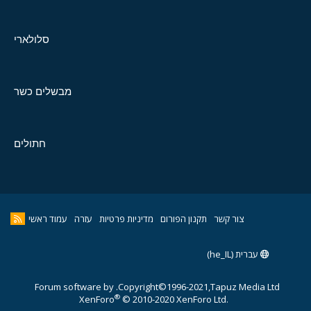
סלולארי
מבשלים כשר
חתולים
צור קשר
תקנון הפורום
מדיניות פרטיות
עזרה
עמוד ראשי
עברית (he_IL)
Forum software by
Copyright©1996-2021,Tapuz Media Ltd.
®
XenForo
© 2010-2020 XenForo Ltd.