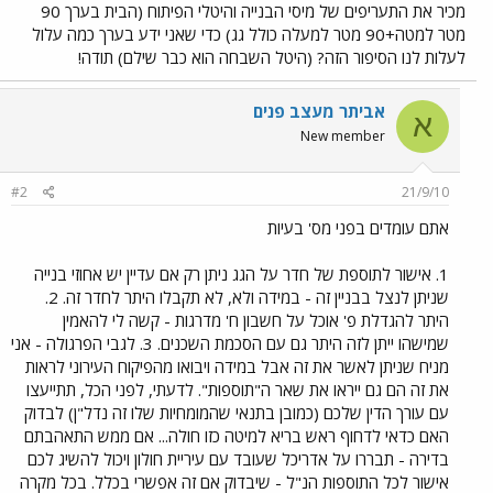
מכיר את התעריפים של מיסי הבנייה והיטלי הפיתוח (הבית בערך 90
מטר למטה+90 מטר למעלה כולל גג) כדי שאני ידע בערך כמה עלול
לעלות לנו הסיפור הזה? (היטל השבחה הוא כבר שילם) תודה!
אביתר מעצב פנים
א
New member
#2
21/9/10
אתם עומדים בפני מס' בעיות
1. אישור לתוספת של חדר על הגג ניתן רק אם עדיין יש אחוזי בנייה
שניתן לנצל בבניין זה - במידה ולא, לא תקבלו היתר לחדר זה. 2.
היתר להגדלת פ' אוכל על חשבון ח' מדרגות - קשה לי להאמין
שמישהו ייתן לזה היתר גם עם הסכמת השכנים. 3. לגבי הפרגולה - אני
מניח שניתן לאשר את זה אבל במידה ויבואו מהפיקוח העירוני לראות
את זה הם גם ייראו את שאר ה"תוספות". לדעתי, לפני הכל, תתייעצו
עם עורך הדין שלכם (כמובן בתנאי שהמומחיות שלו זה נדל"ן) לבדוק
האם כדאי לדחוף ראש בריא למיטה כזו חולה... אם ממש התאהבתם
בדירה - תבררו על אדריכל שעובד עם עיריית חולון ויכול להשיג לכם
אישור לכל התוספות הנ"ל - שיבדוק אם זה אפשרי בכלל. בכל מקרה