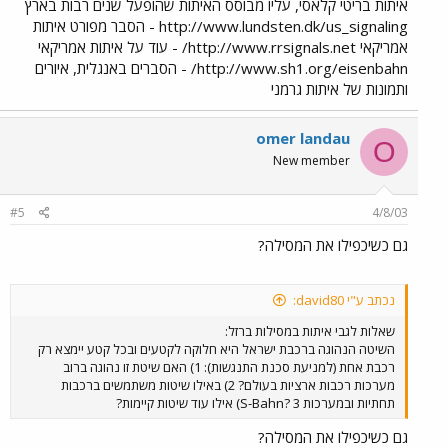
איתות בריטי קלאסי, עליו מבוסס האיתות שהופעל שנים רבות בארץ
http://www.lundsten.dk/us_signaling - הסבר מפורט איתות
אמריקאי http://www.rrsignals.net/ - עוד על איתות אמריקאי
http://www.sh1.org/eisenbahn/ - הסברים באנגלית, איורים
ותמונות של איתות גרמני
omer landau
O
New member
#5
4/8/03
גם כשיכפילו את המסילה?
נכתב ע"י david80:
שאלות לגבי איתות במסילות ברזל:
השיטה הנהוגה ברכבת ישראל היא חלוקה לקטעים ובכל קטע יימצא רק
רכבת אחת (למניעת סכנת התנגשות): 1) האם שיטת זו נהוגה ברוב
מערכות רכבות ארציות בעולם? 2) באילו שיטות משתמשים ברכבות
תחתיות ובמערכות S-Bahn? 3) אילו עוד שיטות קיימות?
גם כשיכפילו את המסילה?