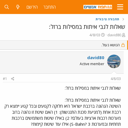
התחבר
הירשם
תחבורה ציבורית
שאלות לגבי איתות במסילות ברזל:
פ
פ
4/8/03
david80
ו
ו
ת
הנושא נעול.
ר
ח
ס
ה
ם
david80
נ
ב
Active member
ו
ת
ש
א
א
ר
#1
4/8/03
י
ך
שאלות לגבי איתות במסילות ברזל:
שאלות לגבי איתות במסילות ברזל:
השיטה הנהוגה ברכבת ישראל היא חלוקה לקטעים ובכל קטע יימצא רק
רכבת אחת (למניעת סכנת התנגשות): 1) האם שיטת זו נהוגה ברוב
מערכות רכבות ארציות בעולם? 2) באילו שיטות משתמשים ברכבות
תחתיות ובמערכות S-Bahn? 3) אילו עוד שיטות קיימות?