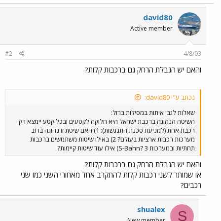
david80
Active member
#2
4/8/03
והאם יש הגבלת הרחק גם ברכבות קלות?
נכתב ע"י david80:
שאלות לגבי איתות במסילות ברזל:
השיטה הנהוגה ברכבת ישראל היא חלוקה לקטעים ובכל קטע יימצא רק
רכבת אחת (למניעת סכנת התנגשות): 1) האם שיטת זו נהוגה ברוב
מערכות רכבות ארציות בעולם? 2) באילו שיטות משתמשים ברכבות
תחתיות ובמערכות S-Bahn? 3) אילו עוד שיטות קיימות?
והאם יש הגבלת הרחק גם ברכבות קלות?
או שמותר לשני רכבות קלות להתקרב אחד מאחורי השני כמו שני
רכבים?
shualex
S
New member