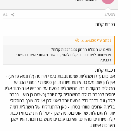
#4
4/8/03
רכבות קלות
נכתב ע"י david80:
והאם יש הגבלת הרחק גם ברכבות קלות?
או שמותר לשני רכבות קלות להתקרב אחד מאחורי השני כמו שני
רכבים?
רכבות קלות
אם כוונתך לחשמליות שמסתובבות בערי אירופה (לדוגמא פראג) -
אין להן שום מערכת איתות מיוחדת. הן כפופות לרמזורי הכביש
הרגילים במקומות בהן החשמלית נוסעת על הכביש או בצמוד אליו.
יחסית לרכבת רגילה החשמלית קלה יותר (כשמה כן היא - רכבת
קלה) וגם בדרך כלל נוסעת יותר לאט. לכן אין לה צורך במסלולי
בלימה ארוכים וטווחי בטחון - כאן ההתנהלות של חשמלית דומה
יותר להתנהלות של אוטובוס. מה שכן - יכול להיות שבקווי רכבת
קלה מיוחדים ומהירים, שאינם עוברים ממש ברחובות העיר ישנן
מערכות איתות.