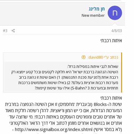
חן מלינג
ח
New member
#3
4/8/03
איתות רכבתי
נכתב ע"י david80:
שאלות לגבי איתות במסילות ברזל:
השיטה הנהוגה ברכבת ישראל היא חלוקה לקטעים ובכל קטע יימצא רק
רכבת אחת (למניעת סכנת התנגשות): 1) האם שיטת זו נהוגה ברוב
מערכות רכבות ארציות בעולם? 2) באילו שיטות משתמשים ברכבות
תחתיות ובמערכות S-Bahn? 3) אילו עוד שיטות קיימות?
איתות רכבתי
שיטת ה-Blocks (ובעברית 'מחסמים) זו אכן השיטה הנפוצה במרבית
המערכות הגדולות, אם כי יש המון וריאציות. להלן רשימה חלקית מאוד
של אתרים טובים ומפורטים העוסקים באיתות רכבתי. מי שרוצה עוד
אתרים או בנושאים אחרים מוזמן לכתוב אלי דרך הדואר האלקטרוני
(לא במסר אישי) http://www.signalbox.org/index.shtml -