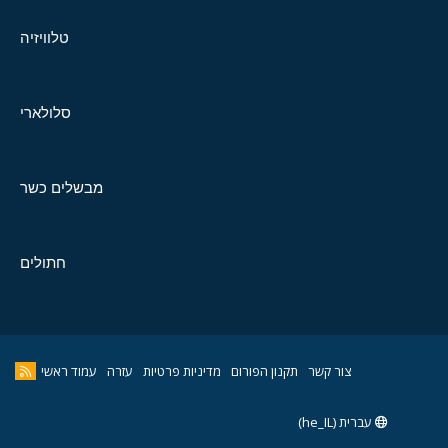
טלוויזיה
סלולארי
מבשלים כשר
חתולים
צור קשר
תקנון הפורום
מדיניות פרטיות
עזרה
עמוד ראשי
עברית (he_IL)