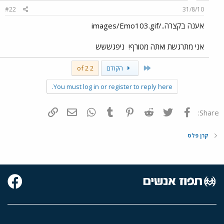
#22
31/8/10
אענה בקצרה../images/Emo103.gif
אני מתרגשת ואתה מטורף!
ניפגששש
First
הקודם
2 of 2
You must log in or register to reply here.
פייסבוק
Twitter
Reddit
Pinterest
Tumblr
WhatsApp
דואר אלקטרוני
הוסף קישור
Share:
קרן פלס