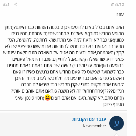
#21
31/8/10
עונה
האם אתם בכלל באים להופעה?כן 2.בכמה הופעות כבר הייתם?(מתוך
המופע החדש כמובן)5 אאל"ט 3.מתרגשים?(ת'אמתתת,תהיו כנים
כמוני)אני כבר לא יודעת למה אני מתרגשת- לחתונה, להופעה, הכל
מתערבב 4.האם בא לכם ממש להתראות אם מיששו ספיציפי שזו לא
קרן? (האממממ,אתם יודעים מה אגיב על השאלה הזו.חיחי)עם עינתוש
5.אני יודע שזו שאלה קשה..אבל לוותיקים,שכבר היו מעל פעמיים
בהופעה הזו(אממ עדי ומירב!!) לאיזה שיר אתם באמת באמת מחכים
כבר לשמוע? שפשוט כל פעם מחדש אתם נרגשים כאילו זו פעם
ראשנה: סני 6.האם כבר יודעים מה תלתבשו לערב מיוחד זה?כן
7.האם אתם מקווים כמוני שקרן תלבש בגד שיראו לה הרבה
רגליים????(פחחחחח)לי זה לא משנה 8.האם אתם אוהבים אותי?
(סתם סתם..לא קשור..תענו אם אתם רוצים
)חסוי 9.נכון שאני
מטורף??!!כן
ענבר עם הקוביות
ע
New member