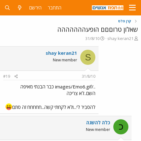
התחבר
הירשם
קרן פלס
שאלון טרוםםם הופעההההההה
פ
פ
31/8/10
shay keran21
ו
ו
ת
ר
shay keran21
S
ח
ס
New member
ה
ם
נ
ב
ו
ת
#19
31/8/10
ש
א
א
ר
../images/Emo6.gif כבר הבנתי מאיפה
י
השם..לא צריכה
ך
להסביר לי...ולא לקחתי קשה...חחחחח זה סתם
כלה להשגה
כ
New member