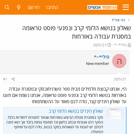
התחבר
הירשם
נכי צה"ל
שאלון בנושא הלומי קרב ונפגעי פוסט טראומה
במסגרת עבודה באזרחות
פ
פ
הילי*~*
26/5/21
ו
ו
ת
ר
הילי*~*
ה
ח
ס
New member
ה
ם
נ
ב
ו
ת
#1
26/5/21
ש
א
א
ר
היי, אנחנו קבוצת תלמידים מבית ספר טשרניחובסקי ובמסגרת עבודה
י
באזרחות בנושא הלומי קרב ונפגעי פוסט טראומה, אנחנו נשמח אם תענו
ך
על שאלון היגדים קצר, נודה לכם מאוד על ההשתתפות!
שאלון היגדים בנושא הלומי קרב
סקר במסגרת מטלת הביצוע באזרחות שנועד למטרות לימודיות בלבד.
הסקר הינו אנונימי ונכתב בלשון זכר מטעמי נוחות בלבד אך הוא פונה
לכולם. יש לענות על השאלות בסקר בכנות, נודה לכם על שיתוף
הפעולה.