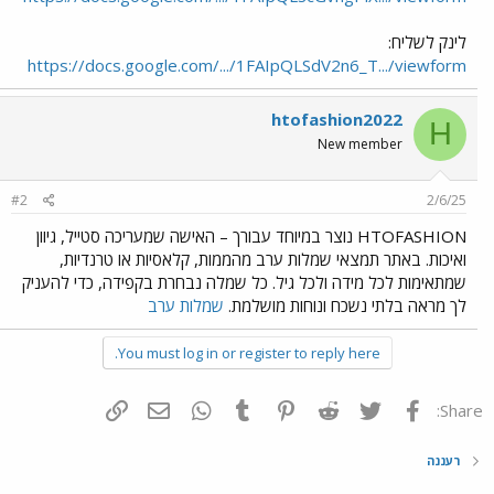
לינק לשליח:
https://docs.google.com/.../1FAIpQLSdV2n6_T.../viewform
htofashion2022
H
New member
#2
2/6/25
HTOFASHION נוצר במיוחד עבורך – האישה שמעריכה סטייל, גיוון
ואיכות. באתר תמצאי שמלות ערב מהממות, קלאסיות או טרנדיות,
שמתאימות לכל מידה ולכל גיל. כל שמלה נבחרת בקפידה, כדי להעניק
לך מראה בלתי נשכח ונוחות מושלמת.
שמלות ערב
You must log in or register to reply here.
פייסבוק
Twitter
Reddit
Pinterest
Tumblr
WhatsApp
דואר אלקטרוני
הוסף קישור
Share:
רעננה