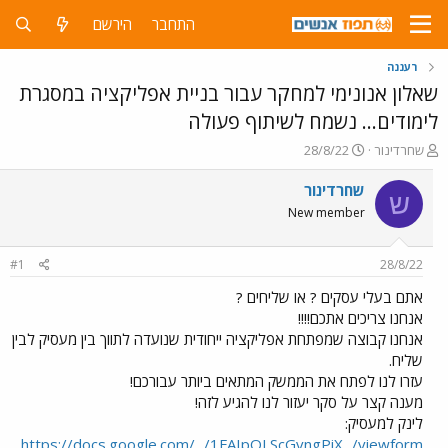
התחבר
הירשם
רעננה
שאלון אנונימי למחקר עבור בניית אפליקציה במסגרת
לימודים... נשמח לשיתוף פעולה
פ
פ
שחרדינור
28/8/22
ו
ו
ת
ר
שחרדינור
ש
ח
ס
New member
ה
ם
נ
ב
ו
ת
#1
28/8/22
ש
א
א
ר
אתם בעלי עסקים ? או שליחים ?
י
אנחנו צריכים אתכם!!!!
ך
אנחנו קבוצה שמפתחת אפליקציה ייחודית שנועדה לתווך בין מעסיק לבין
שליח.
עזרו לנו לפתח את הממשק המתאים ביותר עבורכם!
מענה קצר על סקר יעזור לנו להגיע לזה!
לינק למעסיק:
https://docs.google.com/.../1FAIpQLScGvngPiX.../viewform