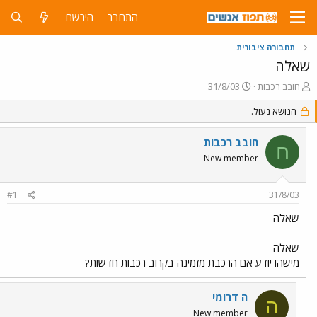
התחבר
הירשם
תחבורה ציבורית
שאלה
פ
פ
חובב רכבות
31/8/03
ו
ו
ת
הנושא נעול.
ר
ח
ס
ה
ם
חובב רכבות
ח
נ
ב
New member
ו
ת
ש
א
א
ר
#1
31/8/03
י
ך
שאלה
שאלה
מישהו יודע אם הרכבת מזמינה בקרוב רכבות חדשות?
ה דרומי
ה
New member