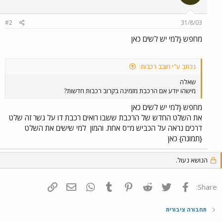
#2
31/8/03
מחפש {למי יש לשים כאן
נכתב ע"י חובב רכבות:
שאלה
מישהו יודע אם הרכבת מזמינה בקרוב רכבות חדשות?
מחפש {למי יש לשים כאן
את השלט החדש של הרכבת ששבו רואים רכבת דו על גשר זה שלט
דרכים נראה על הכביש מ"ס אחת. והמון
למי שישים את השלט
{תמונה} כאן
הנושא נעול.
פייסבוק
Twitter
Reddit
Pinterest
Tumblr
WhatsApp
דואר אלקטרוני
הוסף קישור
Share:
תחבורה ציבורית