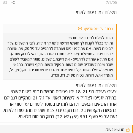
#5
7/1/06
תשלום דמי ביטוח לאומי
נכתב ע"י יוסאריאן:
מותר לשלם לפי חופשי-חודשי.
ומותר בכלל לקנות לך חופשי חודשי ולתת לך את זה. לגבי התשלום שלך
לביטוח לאומי, אם את לפני גיוס ועומדת להתגייס עד גיל 20, את אמורה
להיות פטורה מתשלום (אני לא בטוח בתשובה הזו, כדאי לבדוק אותה).
אם את לא עומדת להתגייס - את חייבת בתשלום. מותר למעביד לשלם
שכר שונה לעובדים שונים באותו תפקיד ובאותו היקף משרה, בתנאי
שהוא לא יפלה אותם על בסיס אחד מהדברים שכתובים בחוק (מין, גיל,
מעמד אישי, הורות, נטיה מינית, דת, וכד').
תשלום דמי ביטוח לאומי
צעיר/צעירה בני 18-21 יהיו פטורים מתשלום דמי ביטוח לאומי
במידה יתגייסו לצה"ל או לשירות לאומי עד גיל 21 ומתקיים לגביהם
אחד התנאים הבאים: 1. הם לומדים במוסד לימודים על יסודי או
בהכשרה מקצועית. 2. הם מקבלים קצבת שארים מהביטוח הלאומי.
זאת על פי סעיף 351 (יא) (2א-2ב) לחוק הביטוח הלאומי.
הנושא נעול.