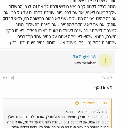
מותר לשלם לפי חופשי-חודשי.
ומותר בכלל לקנות לך חופשי חודשי ולתת לך את זה. לגבי התשלום
שלך לביטוח לאומי, אם את לפני גיוס ועומדת להתגייס עד גיל 20, את
אמורה להיות פטורה מתשלום (אני לא בטוח בתשובה הזו, כדאי לבדוק
אותה). אם את לא עומדת להתגייס - את חייבת בתשלום. מותר
למעביד לשלם שכר שונה לעובדים שונים באותו תפקיד ובאותו היקף
משרה, בתנאי שהוא לא יפלה אותם על בסיס אחד מהדברים
שכתובים בחוק (מין, גיל, מעמד אישי, הורות, נטיה מינית, דת, וכד').
TaZ girl 18
T
New member
#3
7/1/06
משהו נוסף..
נכתב ע"י יוסאריאן:
מותר לשלם לפי חופשי-חודשי.
ומותר בכלל לקנות לך חופשי חודשי ולתת לך את זה. לגבי התשלום שלך
לביטוח לאומי, אם את לפני גיוס ועומדת להתגייס עד גיל 20, את אמורה
להיות פטורה מתשלום (אני לא בטוח בתשובה הזו, כדאי לבדוק אותה).