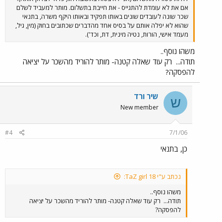
אם את לא עומדת להתגייס - את חייבת בתשלום. מותר למעביד לשלם
שכר שונה לעובדים שונים באותו תפקיד ובאותו היקף משרה, בתנאי
שהוא לא יפלה אותם על בסיס אחד מהדברים שכתובים בחוק (מין, גיל,
מעמד אישי, הורות, נטיה מינית, דת, וכד').
משהו נוסף..
תודה...
רק עוד שאלה קטנה- מותר להוריד מהשכר על יציאה
להפסקה?
שיר ורד
ש
New member
#4
7/1/06
כן, בתנאי
נכתב ע"י TaZ girl 18:
משהו נוסף..
תודה...
רק עוד שאלה קטנה- מותר להוריד מהשכר על יציאה
להפסקה?