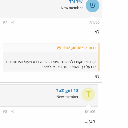
שיר ורד
ש
New member
#7
7/1/06
לא
נכתב ע"י TaZ girl 18:
עבדתי במקום כלשהו...ההפסקה הייתה רבע שעה! והיו מורידים
לנו על כך מהשכר.. -זה חוקי או לא???
לא
TaZ girl 18
T
New member
#8
8/1/06
אבל...