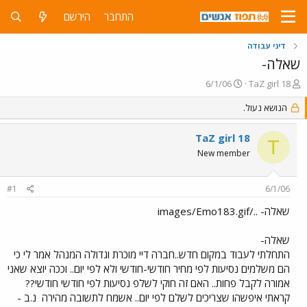
התחבר
הירשם
דיני עבודה
שאלה-
פ
פ
6/1/06
TaZ girl 18
ו
ו
ת
הנושא נעול.
ר
ח
ס
ה
ם
TaZ girl 18
T
נ
ב
New member
ו
ת
ש
א
א
ר
#1
6/1/06
י
ך
שאלה- ../images/Emo183.gif
שאלה-
התחלתי לעבוד במקום חדש..חברה דיי מוכרת וגדולה המנהל אמר לי כי
הם משלמים נסיעות לפי מחיר חודשי-חודשי ולא לפי יום.. וככה יוצא שאני
אמורה לקבל פחות.. האם זה חוקי לשלפ נסיעות לפי חודשי חודשי??
קראתי איפשהו שצריכים לשלם לפי יום.. אשמח לתשובה מהירה
נ.ב -