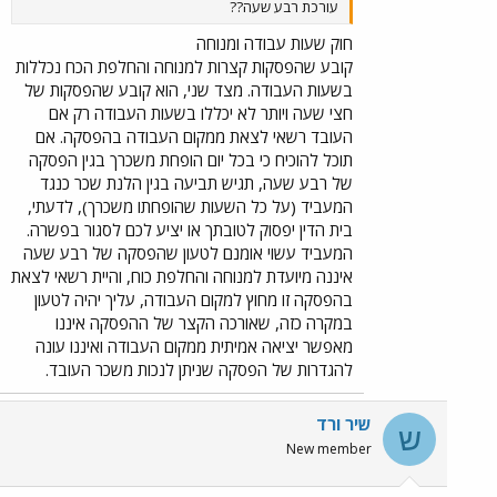
עורכת רבע שעה??
חוק שעות עבודה ומנוחה
קובע שהפסקות קצרות למנוחה והחלפת הכח נכללות
בשעות העבודה. מצד שני, הוא קובע שהפסקות של
חצי שעה ויותר לא יכללו בשעות העבודה רק אם
העובד רשאי לצאת ממקום העבודה בהפסקה. אם
תוכל להוכיח כי בכל יום הופחת משכרך בגין הפסקה
של רבע שעה, תגיש תביעה בגין הלנת שכר כנגד
המעביד (על כל השעות שהופחתו משכרך), לדעתי,
בית הדין יפסוק לטובתך או יציע לכם לסגור בפשרה.
המעביד עשוי אומנם לטעון שהפסקה של רבע שעה
איננה מיועדת למנוחה והחלפת כוח, והיית רשאי לצאת
בהפסקה זו מחוץ למקום העבודה, עליך יהיה לטעון
במקרה כזה, שאורכה הקצר של ההפסקה איננו
מאפשר יציאה אמיתית ממקום העבודה ואיננו עונה
להגדרות של הפסקה שניתן לנכות משכר העובד.
שיר ורד
ש
New member