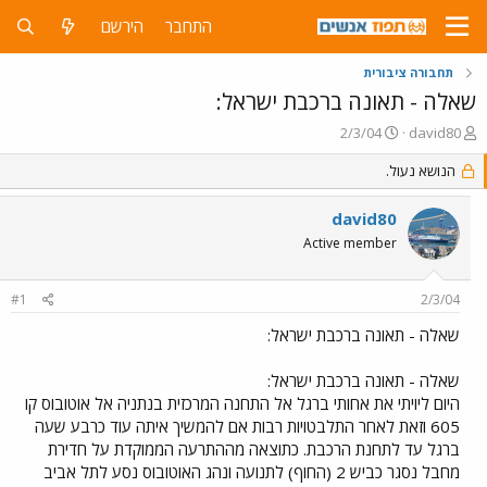
התחבר
הירשם
תחבורה ציבורית
שאלה - תאונה ברכבת ישראל:
פ
פ
2/3/04
david80
ו
ו
ת
הנושא נעול.
ר
ח
ס
ה
ם
david80
נ
ב
Active member
ו
ת
ש
א
א
ר
#1
2/3/04
י
ך
שאלה - תאונה ברכבת ישראל:
שאלה - תאונה ברכבת ישראל:
היום ליויתי את אחותי ברגל אל התחנה המרכזית בנתניה אל אוטובוס קו
605 וזאת לאחר התלבטויות רבות אם להמשיך איתה עוד כרבע שעה
ברגל עד לתחנת הרכבת. כתוצאה מההתרעה הממוקדת על חדירת
מחבל נסגר כביש 2 (החוף) לתנועה ונהג האוטובוס נסע לתל אביב