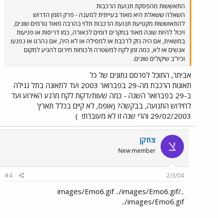
התאששות מהפסקת תנועת הרכבות
השאלה ששאלת היא מאוד בעייתית למענה - פרק הזמן הדרוש
להתאוששות מקטיעת תנועת הרכבות תלוי בהרבה מאוד גורמים שונים,
ויכול להיות שונה מאוד במקרים דומים לכאורה, כמו דריסות או פגיעות
במשאית, אם היה נזק לרכבת או למסילה או לא היה, אם נהרגו או נפגעו
אנשים או לא, כמה זמן לקח למשטרה ולכוחות חירום להגיע למקום
וכיו"ב שיקולים שונים.
אביתר, התוכל לפרסם נתונים של כל
תאונות הרכבת מה-29 בפברואר 2003 ועד לתאונה בתל נגילה
ב-29 בפברואר השנה - כמה שעות/דקות לקח מרגע האירוע ועד
לחידוש התנועה, בבקשה? (אופס, לא קיים בכלל תאריך
29/02/2003 והרי שנה זו לא מעוברת!
)
צחקן
צ
New member
#4
2/3/04
../images/Emo6.gif ../images/Emo6.gif
../images/Emo6.gif