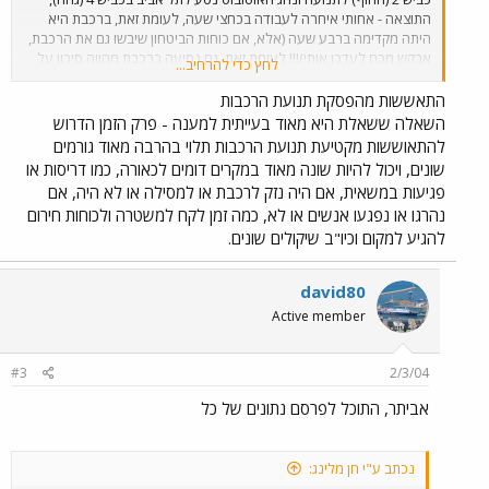
התוצאה - אחותי איחרה לעבודה בכחצי שעה, לעומת זאת, ברכבת היא
היתה מקדימה ברבע שעה (אלא, אם כוחות הביטחון שיבשו גם את הרכבת,
אבקש מכם לעדכן אותי)!!! לעומת זאת, גם נסיעה ברכבת מהווה סיכון על
לחץ כדי להרחיב...
אי עמידה בלוחות זמנים! השאלה היא: כמה זמן בדיוק לוקח מרגע תאונה
נפוצה ברכבת (כגון: התאבדות, התנגשות עם רכב וכו'), לא עלינו, ועד
התאששות מהפסקת תנועת הרכבות
לחידוש תנועת הרכבות בקו בה התרחש האירוע?
השאלה ששאלת היא מאוד בעייתית למענה - פרק הזמן הדרוש
להתאוששות מקטיעת תנועת הרכבות תלוי בהרבה מאוד גורמים
שונים, ויכול להיות שונה מאוד במקרים דומים לכאורה, כמו דריסות או
פגיעות במשאית, אם היה נזק לרכבת או למסילה או לא היה, אם
נהרגו או נפגעו אנשים או לא, כמה זמן לקח למשטרה ולכוחות חירום
להגיע למקום וכיו"ב שיקולים שונים.
david80
Active member
#3
2/3/04
אביתר, התוכל לפרסם נתונים של כל
נכתב ע"י חן מלינג: