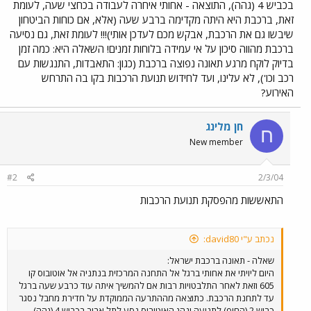
בכביש 4 (גהה), התוצאה - אחותי איחרה לעבודה בכחצי שעה, לעומת
זאת, ברכבת היא היתה מקדימה ברבע שעה (אלא, אם כוחות הביטחון
שיבשו גם את הרכבת, אבקש מכם לעדכן אותי)!!! לעומת זאת, גם נסיעה
ברכבת מהווה סיכון על אי עמידה בלוחות זמנים! השאלה היא: כמה זמן
בדיוק לוקח מרגע תאונה נפוצה ברכבת (כגון: התאבדות, התנגשות עם
רכב וכו'), לא עלינו, ועד לחידוש תנועת הרכבות בקו בה התרחש
האירוע?
חן מלינג
ח
New member
#2
2/3/04
התאששות מהפסקת תנועת הרכבות
נכתב ע"י david80:
שאלה - תאונה ברכבת ישראל:
היום ליויתי את אחותי ברגל אל התחנה המרכזית בנתניה אל אוטובוס קו
605 וזאת לאחר התלבטויות רבות אם להמשיך איתה עוד כרבע שעה ברגל
עד לתחנת הרכבת. כתוצאה מההתרעה הממוקדת על חדירת מחבל נסגר
כביש 2 (החוף) לתנועה ונהג האוטובוס נסע לתל אביב בכביש 4 (גהה),