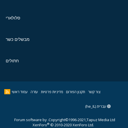
סלולארי
מבשלים כשר
חתולים
צור קשר
תקנון הפורום
מדיניות פרטיות
עזרה
עמוד ראשי
עברית (he_IL)
Forum software by
Copyright©1996-2021,Tapuz Media Ltd.
®
XenForo
© 2010-2020 XenForo Ltd.