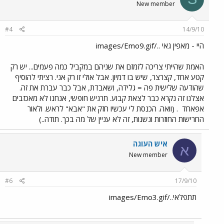
New member
#4
14/9/10
היי - מאפין גאי ../images/Emo9.gif
האמת שהייתי צריכה לזמזם את שניהם במקביל כמה פעמים... יש רק
קטע אחד, קצרצר, שיש בו דמיון. אבל אולי זו רק אני. רציתי להוסיף
שהודעה שלישית פה = גלידה, ושאבדת, אבל כבר עברת את זה.
אצלנו זה נקרא כבר לצאת קבוע. תרגיש חופשי, אנחנו לא מאכזבים
אפאחד
. (וואה. הכנסת לי עכשיו חזק את "אבא" לראש. ולאור
החרישות החוזרות ונשנות, זה לא עניין של מה בכך. תודה..)
איש העוגה
א
New member
#6
17/9/10
תתפלאי../images/Emo3.gif