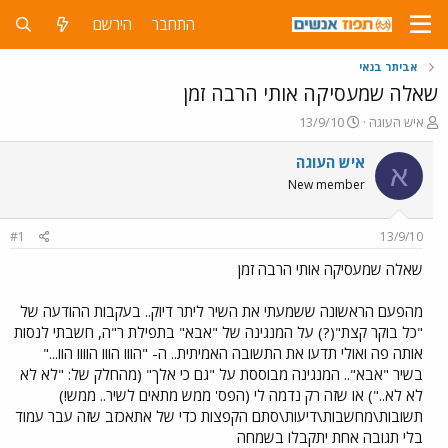
התחבר
הירשם
אביתר בנאי
שאלה שמעסיקה אותי הרבה זמן
פ
פ
איש העוגה
13/9/10
ו
ו
ת
ר
איש העוגה
א
ח
ס
New member
ה
ם
נ
ב
ו
ת
#1
13/9/10
ש
א
א
ר
שאלה שמעסיקה אותי הרבה זמן
י
ך
מהפעם הראשונה ששמעתי את השיר ליתר דיוק.. בעקבות ההודעה של
"כל בוקר קצת"(?) על המנגינה של "אבא" בתפילת ר"ה, חשבתי לנסות
אותה פה ואולי תדעו את התשובה האמיתית.. ה- "הווו הווו הוווו הוו..."
בשיר "אבא".. המנגינה מבוססת על "גם כי אלך" (מהחלק של: "לא לא
לא לא..") או שזה רק נדמה לי (הפס' ממש מתאים לשיר.. ממש!)
תשובות\מחשבות\דיעות\סתם הקפצות כדי של אתאכזב שזה עבר עמוד
בלי תגובה אחת יתקבלו בשמחה