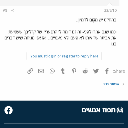
#8
23/9/10
בהחלט יש מקום לדמיון...
וכמו שגם אמרו לפני- זה גם דומה ל"התנערי" של קרליבך ששמעתי
את אביתר שר אותו לא פעם ולא פעמיים...
אז אני מניחה שיש דברים
בגו'.
You must log in or register to reply here.
פייסבוק
Twitter
Reddit
Pinterest
Tumblr
WhatsApp
דואר אלקטרוני
הוסף קישור
Share:
אביתר בנאי