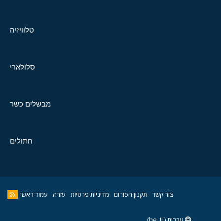
טלוויזיה
סלולארי
מבשלים כשר
חתולים
צור קשר
תקנון הפורום
מדיניות פרטיות
עזרה
עמוד ראשי
עברית (he_IL)