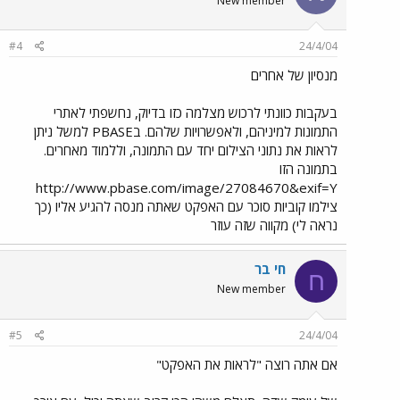
New member
#4
24/4/04
מנסיון של אחרים
בעקבות כוונתי לרכוש מצלמה כזו בדיוק, נחשפתי לאתרי
התמונות למיניהם, ולאפשרויות שלהם. בPBASE למשל ניתן
לראות את נתוני הצילום יחד עם התמונה, וללמוד מאחרים.
בתמונה הזו
http://www.pbase.com/image/27084670&exif=Y
צילמו קוביות סוכר עם האפקט שאתה מנסה להגיע אליו (כך
נראה לי) מקווה שזה עוזר
חי בר
ח
New member
#5
24/4/04
אם אתה רוצה "לראות את האפקט"