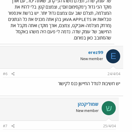
של עומק שדה, תצלם משהו הכי קרוב שאתה יכול, עם אורך
מוקד הכי גדול ("מקסימום זום"), וצמצם קטן. בלי להזיז את
המצלמה, תצלם שוב עם צמצם גדול יותר. יש ברשת אינספור
טבלאות או JAVA APPLETS בהן אתה מכניס את כל הנתונים
(מרחק מצלמה-אוביקט, צמצם, אורך מוקד) ואתה מקבל את
החישוב של עומק שדה. נדמה לי פעם היה משהו באקסל
שהסתובב כאן בפורום.
erez99
E
New member
#6
24/4/04
יש חשיבות לגודל החיישן כנס לקישור
שמוליקכהן
ש
New member
#7
25/4/04