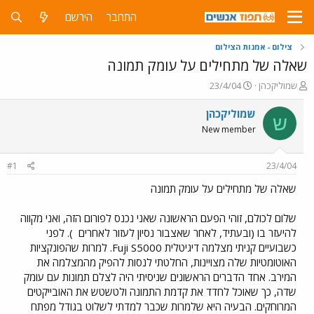
התחבר
הירשם
צילום - אמנות הצילום
שאלה של מתחילים על עומק תמונה
פ
פ
שמוליקכהן
23/4/04
ו
ו
ת
ר
שמוליקכהן
ש
ח
ס
New member
ה
ם
נ
ב
ו
ת
#1
23/4/04
ש
א
א
ר
שאלה של מתחילים על עומק תמונה
י
ך
שלום לכולם, זוהי הפעם הראשונה שאני נכנס לפורום הזה, ואני מקווה
להיעזר בו (ובעתיד, לאחר שאצבור נסיון לעזור לאחרים
). לפני
כשבועיים קניתי מצלמה דיגיטלית Fuji S5000. למרות שהפונקציות
האוטומטיות שלה מצויינות, החלטתי לנסות להפיק מהמצלמה את
המירב. אחד הדברים הראשונים שניסיתי היה לצלם תמונות עם עומק
שדה, כך שאוכל לחדד את קדמת התמונה ולטשטש את האובייקטים
המרוחקים. הבעיה היא שלמרות שכבר למדתי לשלוט בגודל מפתח