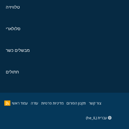
טלוויזיה
סלולארי
מבשלים כשר
חתולים
צור קשר
תקנון הפורום
מדיניות פרטיות
עזרה
עמוד ראשי
עברית (he_IL)