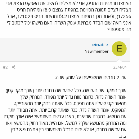
הצמצם ובמהירות התריס, אני לא מצליח להשיג את האפקט הרצוי. אני
מצליח לצלם תמונה מסויימת במפתח צמצם f8.9 (ומהירות תריס
1/256), ולאחר מכן במפתח צמצם f3.2 ומהירות תריס 1/1024, אבל
אינני רואה שום הבדל מבחינת עומק השדה. האם מישהו יכול לכתוב לי
מה פספסתי?
einat-z
E
New member
#2
23/4/04
עוד 2 גורמים שמשפיעים על עומק שדה:
אורך המוקד של העדשה: ככל שהעדשה רחבה יותר (אורך מוקד קטן)
עומד השדה גדול, כלומר טווח גדול יותר מפורד. המרחק שלך
מהאובייקט שעליו אתה מפקס: ככל שאתה רחוק יותר מהאובייקט
המפוקס, עומד השדה גדל. ככל שאתה קרוב יותר, אתה מבודד יותר
את הנושא. במקרה שתיארת, באיזו עדשה השתמש? איזה אורך מוקד?
ומה המרחק מהנושא שלך? למשל, אם היית מאוד רחוק מהנושא ו/או
עם עדשה רחבה, אז לא יהיה הבדל משמעותי בין צמצם 8.9 לבין
3.2.