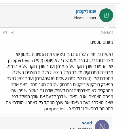
שמוליקכהן
ש
New member
#3
24/4/04
נתונים נוספים
ראשית כל תודה על תגובתך. ביצעתי את הנסיונות במגוון של
מצבים ומרחקים. החל מעדשה ללא פוקוס (לפי ה- properties
של התמונה אורך מוקד של 6 מ"מ) ועד לאורך מוקד של 19 מ"מ.
מבחינת המרחקים מדובר החל בנסיון לצלם 2 מוצרים בשולחן
המטבח שלי (טווח של כמה עשרות סנטימטרים) ועד לנסיון לצלם
בפארק הירקון אובייקטים במרחק של 20 מטר ממני. באף אחד
מהמקרים לא הצלחתי לגרום לעומק שדה גם כאשר שיניתי את
מפתח הצמצם. אגב, האם יש דרך לדעת את אורך המוקד לפני
שאני מצלם? כעת מצאתי את אורך המוקד רק לאחר שהורדתי את
התמונות למחשב ובדקתי ב- properties.
navd
N