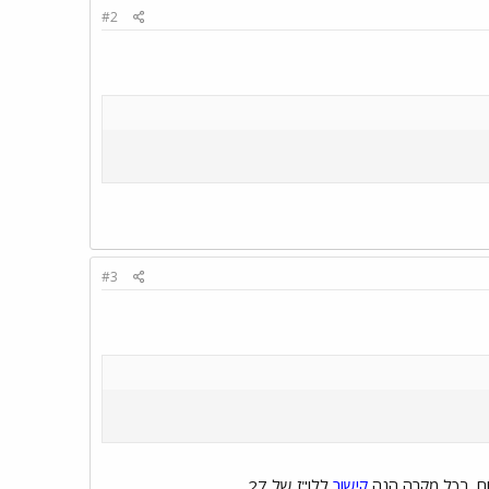
#2
#3
ום. בכל מקרה הנה
קישור
ללו"ז של 27.