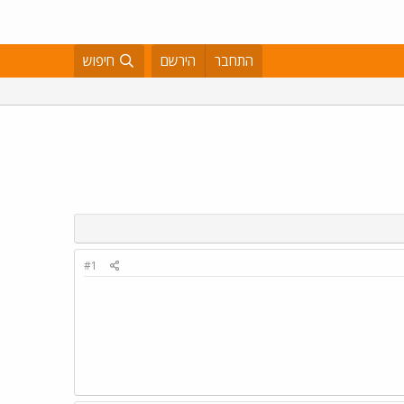
התחבר
הירשם
חיפוש
#1