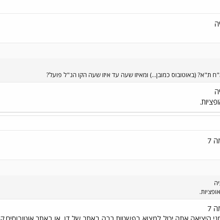
ה
 ת"א? (באוטובוס כמובן...) ומאיזו שעה עד איזו שעה הקו הנ"ל פועל?
ה
פציות.
יה
ופציות.
ני היציאה אתה יכול למצוא בפשטות רבה באתר של דן, או באתר אוטובוסים.ק