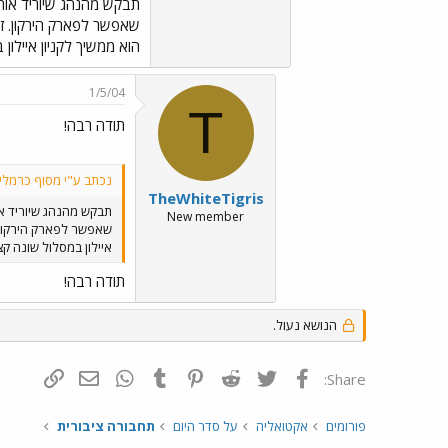
תבקש מהנהג שיוריד אותך
שאפשר לפארק הירקון. זה
הוא ממשיך לקניון איילון
1/5/04
T
תודה רבה!
נכתב ע"י מסוף כרמלי
TheWhiteTigris
תבקש מהנהג שיוריד או
New member
שאפשר לפארק הירקון. 
איילון במסלול שונה קצ
תודה רבה!
הנושא נעול.
פייסבוק
Twitter
Reddit
Pinterest
Tumblr
WhatsApp
דואר אלקטרונ
הוסף קי
Share:
פורומים
אקטואליה
על סדר היום
תחבורה ציבורית