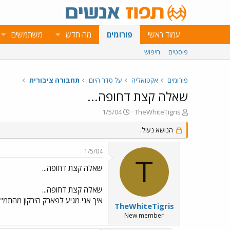
עמוד ראשי
פורומים
מה חדש
משתמשים
פוסטים
חיפוש
פורומים
אקטואליה
על סדר היום
תחבורה ציבורית
שאלה קצת דחופה...
פ
פ
1/5/04
TheWhiteTigris
ו
ו
ת
הנושא נעול.
ר
ח
ס
ה
ם
1/5/04
נ
ב
T
ו
ת
שאלה קצת דחופה...
ש
א
א
ר
שאלה קצת דחופה...
י
איך אני מגיע לפארק הירקון מהתמ"ח
ך
TheWhiteTigris
New member