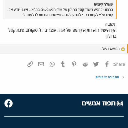
שאלה קיומית
ברצוני להגיע משד´ קוגל בחולון אל שוק הפשפשים בת"א... אינני יודע אלו
קווים עליי לקחת בכדי להגיע לשם... מאשמח אם תוכלו לעזור לי.
תשובה
הקו הישיר הוא דווקא קו 88 של אגד. עוצר ברח´ סוקולוב פינת קוגל
בחולון.
הנושא נעול.
פייסבוק
Twitter
Reddit
Pinterest
Tumblr
WhatsApp
דואר אלקטרוני
הוסף קישור
Share:
תחבורה ציבורית