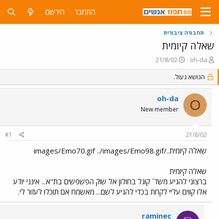
התחבר
הירשם
תחבורה ציבורית
שאלה קיומית
פ
פ
21/8/02
oh-da
ו
ו
ת
ר
הנושא נעול.
ח
ס
ה
ם
oh-da
O
נ
ב
New member
ו
ת
ש
א
א
ר
#1
21/8/02
י
ך
שאלה קיומית../images/Emo70.gif ../images/Emo98.gif
שאלה קיומית
ברצוני להגיע משד´ קוגל בחולון אל שוק הפשפשים בת"א... אינני יודע
אלו קווים עליי לקחת בכדי להגיע לשם... מאשמח אם תוכלו לעזור לי.
raminec