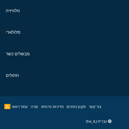
טלוויזיה
סלולארי
מבשלים כשר
חתולים
צור קשר
תקנון הפורום
מדיניות פרטיות
עזרה
עמוד ראשי
עברית (he_IL)