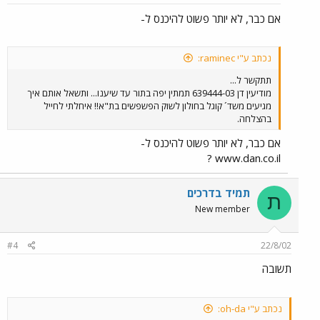
אם כבר, לא יותר פשוט להיכנס ל-
נכתב ע"י raminec:
תתקשר ל...
מודיעין דן 639444-03 תמתין יפה בתור עד שיענו... ותשאל אותם איך
מגיעים משד´ קוגל בחולון לשוק הפשפשים בת"א!! איחלתי לחייל
בהצלחה.
אם כבר, לא יותר פשוט להיכנס ל-
www.dan.co.il ?
תמיד בדרכים
ת
New member
#4
22/8/02
תשובה
נכתב ע"י oh-da: