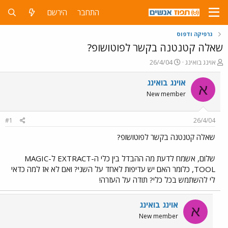
התחבר
הירשם
גרפיקה ודפוס
שאלה קטנטנה בקשר לפוטושופ?
פ
פ
אוינג בואינג
26/4/04
ו
ו
ת
ר
אוינג בואינג
א
ח
ס
New member
ה
ם
נ
ב
ו
ת
#1
26/4/04
ש
א
א
ר
שאלה קטנטנה בקשר לפוטושופ?
י
ך
שלום, אשמח לדעת מה ההבדל בין כלי ה-EXTRACT ל-MAGIC
TOOL, כלומר האם יש עדיפות לאחד על השני? ואם לא אז למה כדאי
לי להשתמש בכל כלי? תודה על העזרה!
אוינג בואינג
א
New member