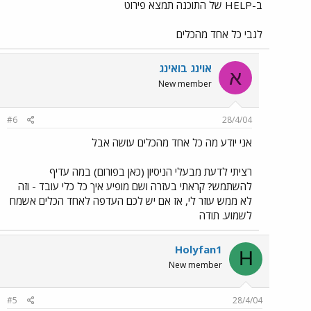
ב-HELP של התוכנה תמצא פירוט
לגבי כל אחד מהכלים
אוינג בואינג
א
New member
#6
28/4/04
אני יודע מה כל אחד מהכלים עושה אבל
רציתי לדעת מבעלי הניסיון (כאן בפורום) במה עדיף
להשתמש? קראתי בעזרה ושם מופיע איך כל כלי עובד - וזה
לא ממש עוזר לי, אז אם יש לכם העדפה לאחד הכלים אשמח
לשמוע. תודה
Holyfan1
H
New member
#5
28/4/04