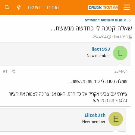
התחבר
הירשם
אומנות שימושית למתחילים
שאלה קטנה לי כחדשה מגששת...
פ
פ
25/4/04
liat1953
ו
ו
ת
ר
liat1953
L
ח
ס
New member
ה
ם
נ
ב
ו
ת
#1
25/4/04
ש
א
א
ר
שאלה קטנה לי כחדשה מגששת...
י
ך
ציירתי עם צבעי אקריל על כד חרס, האם אני צריכה לצפות את הציור
בלכה? תודה מראש
Elizab3th
E
New member