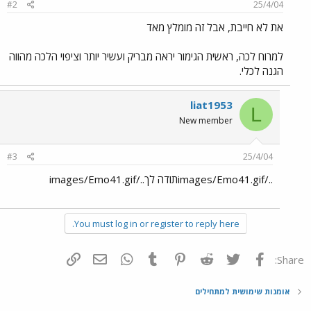
#2
25/4/04
את לא חייבת, אבל זה מומלץ מאד
למרוח לכה, ראשית הגימור יראה מבריק ועשיר יותר וציפוי הלכה מהווה
הגנה לכלי.
liat1953
L
New member
#3
25/4/04
../images/Emo41.gifתודה לך../images/Emo41.gif
You must log in or register to reply here.
פייסבוק
Twitter
Reddit
Pinterest
Tumblr
WhatsApp
דואר אלקטרוני
הוסף קישור
Share:
אומנות שימושית למתחילים