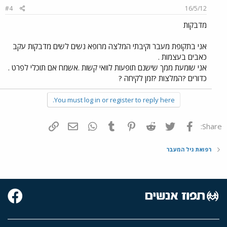
#4
16/5/12
מדבקות
אני בתקופת מעבר וקיבתי המלצה מרופא נשים לשים מדבקות עקב
כאבים בעצמות .
אני שומעת ממך שישנם תופעות לוואי קשות .אשמח אם תוכלי לפרט .
כדורים ?המלצות ?זמן לקיחה ?
You must log in or register to reply here.
פייסבוק
Twitter
Reddit
Pinterest
Tumblr
WhatsApp
דואר אלקטרוני
הוסף קישור
Share:
רפואת גיל המעבר