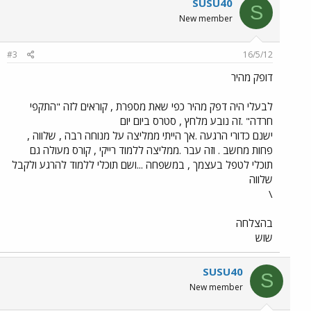
SUSU40
S
New member
#3
16/5/12
דופק מהיר
לבעלי היה דפק מהיר כפי שאת מספרת , קוראים לזה "התקפי
חרדה" .זה נובע מלחץ , סטרס ביום יום
ישנם כדורי הרגעה .אך הייתי ממליצה על מנוחה רבה , שלווה ,
פחות מחשב . וזה עבר .ממליצה ללמוד רייקי , קורס מעולה גם
תוכלי לטפל בעצמך , במשפחה ...ושם תוכלי ללמוד להרגע ולקבל
שלווה
\
בהצלחה
שוש
SUSU40
S
New member