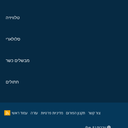
טלוויזיה
סלולארי
מבשלים כשר
חתולים
צור קשר
תקנון הפורום
מדיניות פרטיות
עזרה
עמוד ראשי
עברית (he_IL)