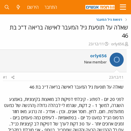
התחבר
הירשם
רפואת גיל המעבר
שאלה על תופעת גיל המעבר לאישה בריאה ד"כ בת
46
פ
פ
23/12/11
orly656
ו
ו
ת
ר
orly656
O
ח
ס
New member
ה
ם
נ
ב
ו
ת
#1
23/12/11
ש
א
א
ר
שאלה על תופעת גיל המעבר לאישה בריאה ד"כ בת 46
י
ך
לפני 20 יום - לפתע - קיבלתי דפיקות לב מואצות בקיצוניות, באמצע
השגרה, למשך 1 - 2 דקות, שגרמו לי לבהלה גדולה (הרגשה של כמעט
מתעלפת.. חום.. לחץ.. חוסר אונים.. וכו') - אח"כ - זה נרגע. מאז חוזר
הדפוס הנ"ל כמעט כל יום - בפתאומיות - לעיתים כמה פעמים ביום -
זמנים ארוכים יותר - עד 30 דקות לערך של דפיקות לב קיצוניות כנ"ל..
עם כל ההרגשה הרעה והקשה שמסביב. בנוסף - אני סובלת במקביל