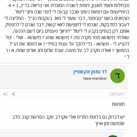
מבחילות וחוסר תאבון, יחסית לשגרה המוכרת. אני בריאה בד"כ, נ + 4.
בהתייעצות עם רופאת נשים שכבר קבעה לי לפני שנה וחצי ליטול
הורמונים בשם "נובופם", דבר שעזר לי מאז. בעקבות הנ"ל - המליצה לי
לעבור למדבקות, שגרמו לי לתופעות לוואי קשות, דבר שגרם לי להפסיק
אותם. לכן בנתיים נקבע לי ליטול "לוריוון" פעמיים ביום לשם הרגעה.
שאלתי: מישהוא מכיר מקרה כזה ? מישהוא שמע ? מישהוא - אולי - יכול
להציע לי - משהוא - כדי להקל על עצמי במיידי ? או לפתור את הנ"ל
בהמשך ? ואודה מקרב לב על מענה. שבת שלום וחג אורים שמח, א ו ר
ל י
דר נחמן אקשטיין
ד
New member
#2
23/12/11
תופעות
יש לבדוק גם בלוטת התריס ואלי אקו לב עקב הפרעות קצב הלב
שנמשכו זמן ארוך