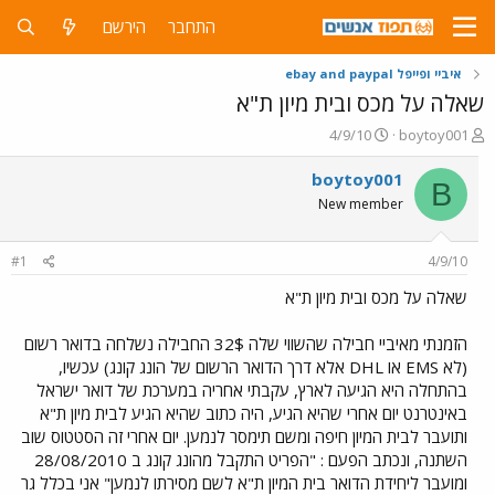
התחבר
הירשם
איביי ופייפל ebay and paypal
שאלה על מכס ובית מיון ת"א
פ
פ
4/9/10
boytoy001
ו
ו
ת
ר
boytoy001
B
ח
ס
New member
ה
ם
נ
ב
ו
ת
#1
4/9/10
ש
א
א
ר
שאלה על מכס ובית מיון ת"א
י
ך
הזמנתי מאיביי חבילה שהשווי שלה 32$ החבילה נשלחה בדואר רשום
(לא EMS או DHL אלא דרך הדואר הרשום של הונג קונג) עכשיו,
בהתחלה היא הגיעה לארץ, עקבתי אחריה במערכת של דואר ישראל
באינטרנט יום אחרי שהיא הגיע, היה כתוב שהיא הגיע לבית מיון ת"א
ותועבר לבית המיון חיפה ומשם תימסר לנמען. יום אחרי זה הסטטוס שוב
השתנה, ונכתב הפעם : "הפריט התקבל מהונג קונג ב 28/08/2010
ומועבר ליחידת הדואר בית המיון ת"א לשם מסירתו לנמען" אני בכלל גר