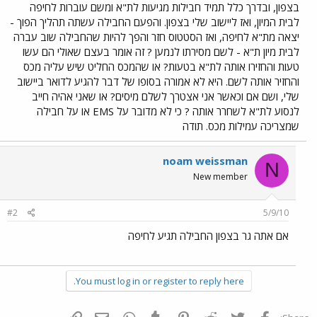
בצפון, ובדרך כלל תמיד חבילות מגיעות לת"א ומשם עוברות לחיפה
לבית המיון, ואז ליישוב שלי בצפון. והפעם החבילה עשתה תהליך הפוך -
יצאה מת"א לחיפה, ואז הסטטוס חזר והפך להיות שהחבילה שוב עברה
לבית מיון ת"א - לשם מסירתו לנמען ? זה אומר בעצם שאולי הם עשו
טעות והחזירו אותה לת"א בטעות? או שהמכס החליט שיש עליה מכס
והחזיר אותה לשם. היא לא אמורה בסופו של דבר להגיע לדואר ביישוב
שלי, ושם אם וכאשר אני אצטרך לשלם מיסים? או שאני אהיה חייב
לנסוע לת"א לשחרר אותה ? כי לא מדובר על EMS או על חבילה
שמצריכה עמילות מכס. תודה
noam weissman
N
New member
#2
5/9/10
אם אתה גר בצפון החבילה תגיע לחיפה
You must log in or register to reply here.
פייסבוק
Twitter
Reddit
Pinterest
Tumblr
WhatsApp
דואר אלקטרוני
הוסף קישור