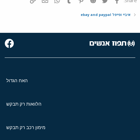
Share:
איביי ופייפל ebay and paypal
האח הגדול
הלוואות רק תבקש
מימון רכב רק תבקש