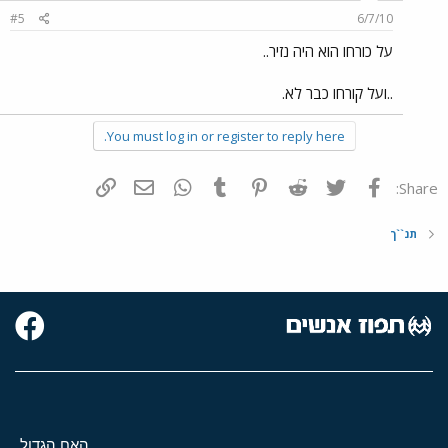
#5
6/7/10
על כורחו הוא היה נזיר..
..ועל קורחו כבר לא.
You must log in or register to reply here.
פייסבוק
Twitter
Reddit
Pinterest
Tumblr
WhatsApp
דואר אלקטרוני
הוסף קישור
Share:
תנ``ך
האח הגדול