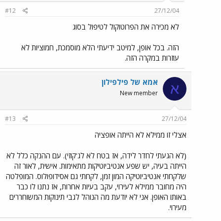
#12
27/12/04
לא מכירה את הפרוטוקול לטיפול בסוג
הזה. בכל אופן, למיטב ידיעתי הלא מוסמכת, חמוציות לא
עוזרות במקרה הזה.
אמא של פילפילון
א
New member
#13
27/12/04
אצלי זו ממילא לא הייתה אופציה
(לא הגעתי לחדר לידה, אז בטח לא לג'קוזי). עם ההנקה כלל לא
הייתה בעיה, יש שפע אנטיביוטיקות מתאימות. אישית, לאור זה
שלקחתי אנטיביוטיקה המון זמן, לקחתי גם אסידופולוס. המופלטה
היה מחובר ממילא לעירוי, עקב בעיות אחרות, אז נתנו לו כבר
באותו האופן. אני לא יודעת מה הנוהל לגבי תינוקות המשוחררים
מעירוי.