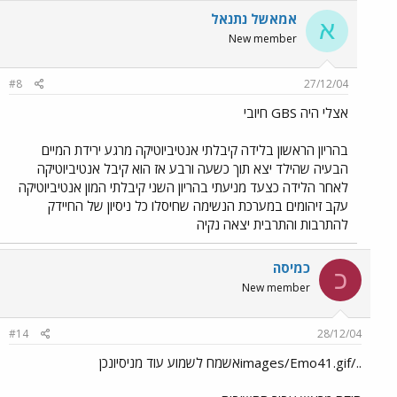
אמאשל נתנאל
א
New member
#8
27/12/04
אצלי היה GBS חיובי
בהריון הראשון בלידה קיבלתי אנטיביוטיקה מרגע ירידת המיים
הבעיה שהילד יצא תוך כשעה ורבע אז הוא קיבל אנטיביוטיקה
לאחר הלידה כצעד מניעתי בהריון השני קיבלתי המון אנטיביוטיקה
עקב זיהומים במערכת הנשימה שחיסלו כל ניסיון של החיידק
להתרבות והתרבית יצאה נקיה
כמיסה
כ
New member
#14
28/12/04
../images/Emo41.gifאשמח לשמוע עוד מניסיונכן