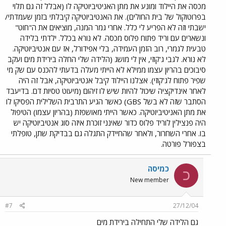
מכסה את היילוד ומונע את מתן האניטיביוטיקה לו (אבלל זה גם תלוי
בפרוטוקול של בית החולים). את האנטיביוטיקה קיבלתי בזמן שעמדתי/
ישבתי וזה לא הפריע לי כלל. אחרי גמר המנה, מוציאים את ה"חוט"
ונשארים עם וריד פתוח פלוס מכסה. לא נורא בכלל. ילדתי בלידה
טבעית לגמרי, רוב הזמן העמידה, בלי אפידורל, אז עם אנטיביוטיקה.
לא נורא. לגבי ג'קוזי, אין לי מושג (הלידה שלי החלה בירידת מים ועקב
סיבוכים בהריון עצמו ממילא לא הייתי מעלה בדעתי להכנס עם שק מי
שפיר פתוח לג'קוזי). אצלנו היילוד קיבל אנטיביוטיקה, אבל זה היה
לאחר אינדיקציה שיכול להיות שיש לו זיהום (מיעוט טסיות דם. בדיעבד
הסתבר שזה לא בשל GBS) כאשר הגיע התרבית השלילית הפסיקו לו
את מתן האניטיביוטיקה. כאשר הייתי מאושפזת (בהריון עצמו) הטיפול
היה פנצילין לוריד פלוס כדור שאינני זוכרת איזה סוג אנטיביוטיקה יש
בו. אחרי השחרור, ולאחר שהחיידק התגלה גם בבדיקת שתן, טופלתי
בצפורל פורטה.
כמיסה
כ
New member
#7
27/12/04
גם הלידה שלי התחילה בירידת מים