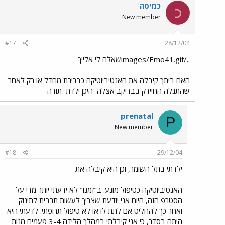
כמיסה
כ
New member
#17
28/12/04
../images/Emo41.gifשאלה לי אלייך
האם ביתך קיבלה את האנטיביוטיקה כברירת מחדל או רק לאחר
שהתגלה החיידק בבדיקב אצלה
היכן ילדת
תודה
prenatal
P
New member
#18
29/12/04
ילדתי בתל השומר, וכן היא קיבלה את
האנטיביוטיקה כטיפול מונע. ב"זמנו" לא ידעתי יותר מדי על
הסטרפ הזה, היום אני יודעת שצריך לעשות תרבית לתינוק
ואחר כך להחליט אם לתת לו או לא טיפול תרופתי. לדעתי היא
היתה בסדר, כי אני קיבלתי במהלך הלידה 3-4 פעמים מנות