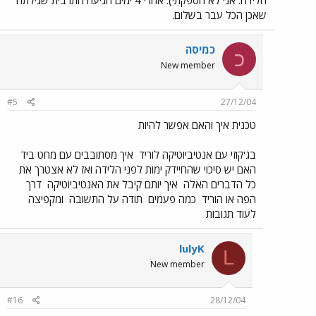
הלידה. אני לא הספקתי). אחרי 4 ימים הגיעה התרבית שגילתה
שאכן הכל עבר בשלום.
כמיסה
כ
New member
#5
27/12/04
טכנית איך והאם אפשר להיות
בג'קוזי עם אנטיביוטיקה לוריד
איך מסתובבים עם מחט ביד
האם יש סיכוי שהחיידק ימות לפני הלידה ואז לא אצטרך את
כל הדברים האלה
איך יותם קיבל את האנטיביוטיקה
דרך
הפה או הוריד
כמה פעמים
תודה על התשובה
ומקפיצה
לעוד תגובות
lulyK
L
New member
#16
28/12/04