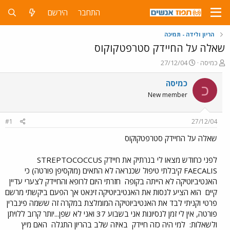
התחבר
הירשם
הריון ולידה - תמיכה
שאלה על החיידק סטרפטקוקוס
פ
פ
כמיסה
27/12/04
ו
ו
ת
ר
כמיסה
כ
ח
ס
New member
ה
ם
נ
ב
ו
ת
#1
27/12/04
ש
א
א
ר
שאלה על החיידק סטרפטקוקוס
י
ך
לפני כחודש מצאו לי בנרתיק את חיידק STREPTOCOCCUS
FAECALIS קיבלתי טיפול שכנראה לא התאים (מוקסיפן פורטה) כי
האנטיביוטיקה לא הייתה בקופה
חזרתי היום לרופא והחיידק לצערי עדיין
קיים
הוא הציע לנסות את האנטיביוטיקה זינאט אך הפעם ביקשתי מרשם
פרטי וקניתי לבד את האנטיביוטיקה המומלצת במקרה זה ששמה פינברין
פורטה, אין לי זמן לנסיונות אני בשבוע 37 ואני לא שפן...יותר קרוב ללויתן
ולשאלות:
למי היה כזה חיידק
באיזה שלב בהריון התגלה
האם מיץ