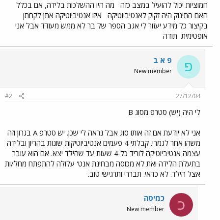
חמוציות יכול להועיל במצב כזה
מה היו ההשלכות בלידה, אם בכלל
האם התינוק היה זקוק לאנטיביוטיקה
איזו אנטיביוטיקה אתן לקחתן
בקיצור כל מידע יעזור לי אגב הספר של בר לא ממש מעודד אבל אני
אופטימית
תודה
פ א ב
פ
New member
#2
27/12/04
לי היה (יש) סטרפ מסוג B
אני לא יודעת אם זה אותו סוג אבל נראה לי שכן. יש סטרפ A בגרון וזה
משהו אחר לגמרי. קבלתי 4 פעמים אנטיביוטיקות שונות בהריון ובלידה
עצמה אנטיביוטיקה לוריד כל 4 שעות עד שהילד יצא. אם הוא עובר
בתעלת הלידה ואת לא מכוסה מבחינת אנט' עלולה להתפתח מחל/ות
אצל הילד. לא כדאי. תבררי ותרגישי טוב.
כמיסה
כ
New member