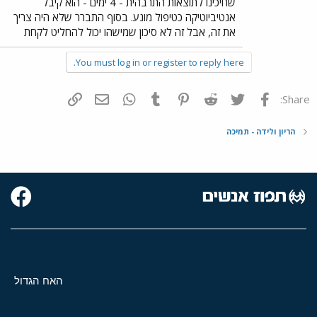
שחיכינו לתוצאות התרבהית - 4 ימים - הוא קיבל
אנטיביוטיקה כטיפול מונע. בסוף התברר שלא היה צריך
את זה, אבל זה לא סיכון שמישהו יכול להחליט לקחת
You must log in or register to reply here.
פייסבוק
Twitter
Reddit
Pinterest
Tumblr
WhatsApp
דואר אלקטרוני
הוסף קישור
Share:
הריון ולידה - תמיכה
האח הגדול