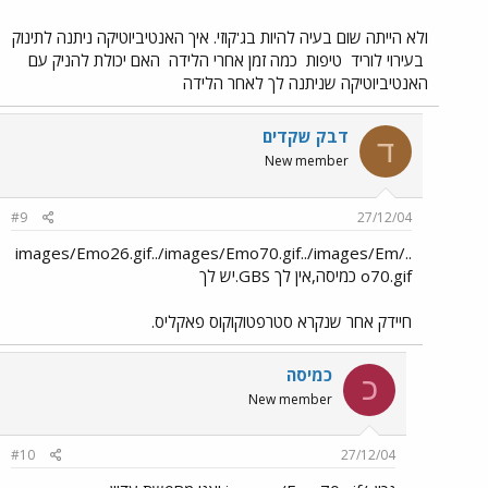
ולא הייתה שום בעיה להיות בג'קוזי. איך האנטיביוטיקה ניתנה לתינוק
בעירוי לוריד
טיפות
כמה זמן אחרי הלידה
האם יכולת להניק עם
האנטיביוטיקה שניתנה לך לאחר הלידה
דבק שקדים
ד
New member
#9
27/12/04
../images/Emo26.gif../images/Emo70.gif../images/Em
o70.gif כמיסה,אין לך GBS.יש לך
חיידק אחר שנקרא סטרפטוקוקוס פאקליס.
כמיסה
כ
New member
#10
27/12/04