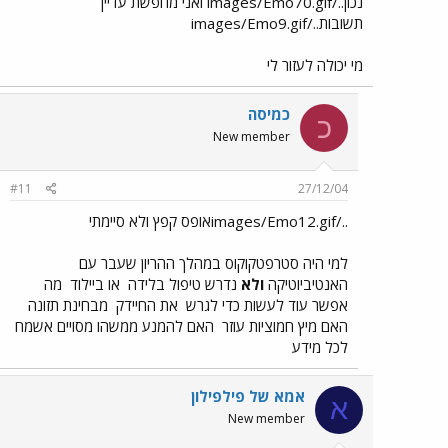
נכון../images/Emo70.gif ואני מחפשת עדיין
תשובות../images/Emo9.gif
מי יכולה לעזור לי
כמיסה
כ
New member
#11
27/12/04
../images/Emo12.gifאופס קפץ ולא סיימתי
למי היה סטרפטקוקוס במהלך ההריון שעבר עם
האנטיביוטיקה
ולא
נדרש טיפול בלידה
או ביילוד
מה
אפשר עוד לעשות כדי לגרש
את החיידק
מבחינת תזונה
האם מיץ חמוציות עוזר
האם להמנע ממשהו מסויים אשמח
לכל מידע
אמא של פילפילון
א
New member