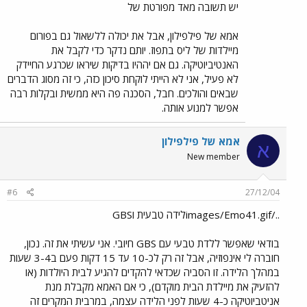
יש תשובה מאד מפורטת של
אמא של פילפילון, אבל את יכולה ללשאול גם בפורום
מיילדות של ליס בתפוז. יותם נדקר כדי לקבל את
האנטיביוטיקה. גם אם יההיו בדיקות שיראו שכרגע החיידק
לא פעיל, אני לא הייתי לוקחת סיכון כזה, כי זה מסוג הדברים
שבאים והולכים. חבל, הסכנה פה היא ממשית ובקלות רבה
אפשר למנוע אותה.
אמא של פילפילון
א
New member
#6
27/12/04
../images/Emo41.gifלידה טבעית וGBS
בודאי שאפשר ללדת טבעי עם GBS חיובי. אני עשיתי את זה. נכון,
חוברה לי אינפוזיה, אבל זה רק לכ-10 עד 15 דקות פעם ב3-4 שעות
במהלך הלידה. זו הסביה שכדאי להקדים להגיע לבית היולדות (או
להזעיק את מיילדת הבית מוקדם), כי אם האמא מקבלת מנת
אניטביוטיקה כ-4 שעות לפני הלידה עצמה, במרבית המקרים זה