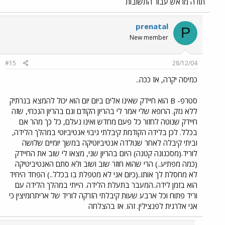
תודה מראש עבור התשובות
prenatal
P
New member
#15
28/12/04
כמיסה יקרה, אז ככה..
סטרפ- B הוא חיידק שאינו אלים ביום יום הוא יכול להמצא בנרתיק
ללא נזק. הרופא שלי אמר לי בהריון הקודם וגם בהריון הנכחי, שזה
חיידק שנוטה לחזור כל פעם מחדש ואינו נעלם, כל כך מהר אם
בכלל. לכן בלידה הקודמת קיבלתי גיבוי אנטיביוטי במהלך הלידה,
וביתי קיבלה לאחר שנולדה אנטיביוטיקה במשך יומיים שלושה
לוריד.(מסכנונה קטנה) היום בהריון שני, מצאו לי שוב את החיידק
(כמה מפתיע..) הרי שהוא חוזר שוב ושוב ולא סתם האנטיביטיקה
לא מחסלת לך אותו..(כיום אני לא מטפלת בו בכלל..) הפחד היחיד
הוא בזמן לידה..המעבר בתעלת הלידה. הייתי במהלך הלידה עם
וריד פתוח וכל ארבע שעות קיבלתי הזרקה לוריד של אריתרומיצין כי
אני אלרגית לפנצילין. זהו. אז בהצלחה