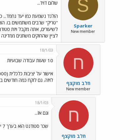
S
שלום דויד...
הולנד נשמעת כמו יעד נחמד... כב
"טריק" שרבים משתמשים בו. הוא 
Sparker
New member
לציין שהחוקים משתנים ממדינה למ
18/1/03
ח
10 שעות עבודה שבועיות
לויזה. גם לוקח כמה חודשים ב
חלב מוקצף
New member
18/1/03
ח
וגם אז...
שכר סטודנט הוא בערך 7 יורו לשעה כך שצריך לקחת בחשבון הכנסה שבועית של 70 יורו. (לא. אי אפשר לחיות מזה, למי שתהה)
חלב מוקצף