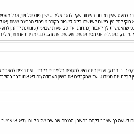
ר כמעט שאין מדינות באיחוד שקל להגר אליהן... ישנן פורטוגל ויוון, אבל מעטי
חוקי לחלוטין. רישום לאיזשהו בי"ס לשפות בקורס מינימלי מבחינת שעות (או
דינה, באנגליה אני מכיר אנשים שעושים את זה... לגבי מדינות אחרות, אולי חבר
אישור על יציבות כלכלית (10,000 יורו בבנק) ועדיין הויזה היא לתקופת הלימודים בלבד - 
ין קבלת ויזת סטודנט ועד שמקבלים את רשיון העבודה (זה לא אותו דבר בהולנד)