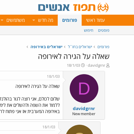
עמוד ראשי
פורומים
מה חדש
משתמשים
פוסטים
חיפוש
פורומים
ישראלים בחו``ל
ישראלים באירופה
שאלה על הגירה לאירופה
פ
פ
18/1/03
davidgrnr
ו
ו
ת
ר
18/1/03
ח
ס
D
שאלה על הגירה לאירופה
ה
ם
נ
ב
ו
ת
שלום לכולם, אני רוצה לגור בהולנד
ש
א
ללמוד את השפה ולהשלים את לימודי
davidgrnr
א
ר
באירופה המערבית אז אני פתוח להצ
י
New member
ך
18/1/03