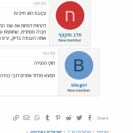
18/1/03
ח
ובן/בת הזוג חייב/ת
להרוויח לפחות את שכר המי
חברה מסחרית, שחותמת על ה
חלב מוקצף
אותה העבודה בדיוק, ע"ס פר
New member
18/1/03
B
חוקי ההגירה
תמצא מכלול אתרים לגבי בגירה 
blixgirl
New member
פייסבוק
Twitter
Reddit
Pinterest
Tumblr
WhatsApp
דואר אלקטרונ
הוסף קי
Share:
פורומים
ישראלים בחו``ל
ישראלים באירופה