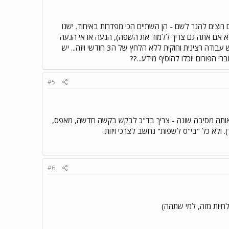
ם רוצים להגר לשם - הן השתיים הכי מפדרות באיחוד. ישנו
 לא אם אתה גם צריך ללמוד את השפה), הגעה או אי הגעה
לשיעורים, אתה מקבל ויזת סטודנט שמאפשרת לך לעבוד (כמדומני עד 20 שעות שבועיות), ונותנת לך זמן לחפש עבודה רצינית וחוקית ללא הלחץ של ה3 חודשי ויזה... יש
י הפורום יוכלו להוסיף מידע...??
#5
ואם רוצים להאריך אותה מסיבה שונה - צריך בד"כ לבקש בקשה חדשה, מאפס,
. ולא כל "בי"ס לשפות" נחשב לצרכי ויזות.
#6