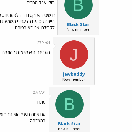
B
חוקי אבל מסריח.
זו שיטה שנוקטים בה לפעמים... 
הייתה? כי אם זה ענייני משמעת ו
Black Star
לקבילה. אני לא בטוחה...
New member
27/4/04
J
העבירה היא אי ציות להוראה
jewbuddy
New member
27/4/04
B
פתרון
אם אתה חש שהוא נגדך ופוע
בהצלחה.
Black Star
New member