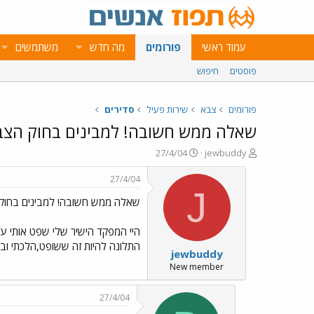
עמוד ראשי
פורומים
מה חדש
משתמשים
פוסטים
חיפוש
פורומים
צבא
שירות פעיל
סדירים
שאלה ממש חשובה! למבינים בחוק הצב
פ
פ
27/4/04
jewbuddy
ו
ו
ת
ר
27/4/04
ח
ס
J
שאלה ממש חשובה! למבינים בחוק
ה
ם
נ
ב
ו
ת
היי המפקד הישיר שלי שפט אותי על
ש
א
התלונה להיות זה ששופט,הלכתי וב
jewbuddy
א
ר
י
New member
ך
27/4/04