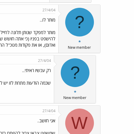
27/4/04
?
מותר לו...
מותר למפקד שנותן תלונה לחייל
להישפט בפניו (כי אתה חושש שהו
*
ואדום), או את פקודות מטכ"ל הרל
New member
27/4/04
?
רק עכשיו ראיתי...
שכמה הודעות מתחת לזו יש לי
*
New member
27/4/04
W
אני חושב..
שמשפט צבאי צריך להפתח בזה ש