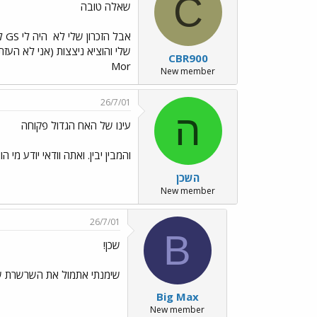
C
שאלה טובה
אבל הזכרון שלי לא
שלי והוציא ניצצות (אני לא העזת
CBR900
Mor
New member
26/7/01
ה
עינו של האח הגדול פקוחה
והמבין יבין. ואתה וודאי יודע מי הו
השכן
New member
26/7/01
B
שכן!
שימנתי אתמול את השרשרת של
Big Max
New member