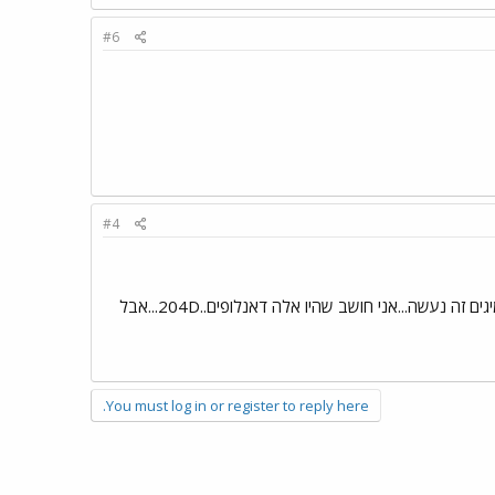
#6
#4
ראשונה תשפשף רגלית האמצע...אח"כ יגיעו הרגליות ובסוף יצטרף למקהלה האגזוז.... לא ממש זוכר עם אילו צמיגים זה נעשה...אני חושב שהיו אלה דאנלופים..204D...אבל
You must log in or register to reply here.