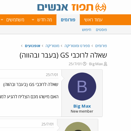
עמוד ראשי
פורומים
מה חדש
משתמשים
פוסטים
חיפוש
פורומים
ספורט ומוטוריקה
מוטוריקה
אופנועים
שאלה לרוכבי GS (בעבר ובהווה)
פ
פ
25/7/01
Big Max
ו
ו
ת
ר
25/7/01
ח
ס
B
שאלה לרוכבי GS (בעבר ובהווה)
ה
ם
נ
ב
ו
ת
האם מישהו מכם הצליח להגיע למגבלות של הכלי (רגליות/אגזוז) באופנוע 00
ש
א
Big Max
א
ר
י
New member
ך
25/7/01