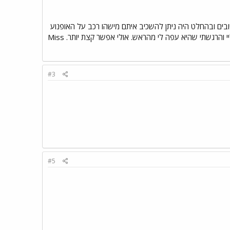
היו די טובים ובהחלט היה ניתן להשכיב איתם מישהו רכב על האופנוע
לגבי המהירות אני הגעתי ל 165 קמ"ש הפסקתי כי הקסדה הייתה גדולה עליי והרגשתי שהיא עפה לי מהראש. אולי אפשר קצת יותר. Miss
#3
#5