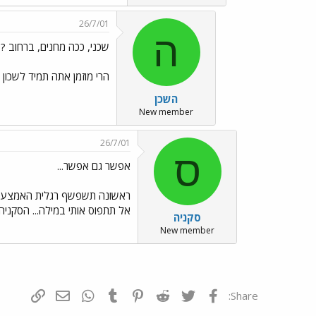
26/7/01
ה
שכני, ככה מחנים, ברחוב ?
הרי מוזמן אתה תמיד לשכון 
השכן
New member
26/7/01
ס
אפשר גם אפשר...
אל תתפוס אותי במילה... הסקניה נ
סקניה
New member
פייסבוק
Twitter
Reddit
Pinterest
Tumblr
WhatsApp
דואר אלקטרונ
הוסף קי
Share: