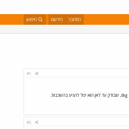
התחבר
הירשם
חיפוש
#1
#2