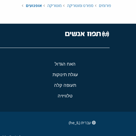
פורומים
ספורט ומוטוריקה
מוטוריקה
אופנועים
האח הגדול
עגלת תינוקות
תעופה קלה
טלוויזיה
עברית (he_IL)