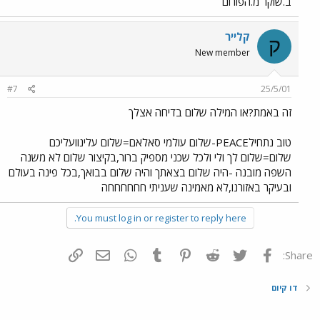
ב.שוקר מ.הפורום
קלייר
ק
New member
#7
25/5/01
זה באמת?או המילה שלום בדיחה אצלך
טוב נתחילPEACE-שלום עולמי סאלאם=שלום עלינוועליכם
שלום=שלום לך ולי ולכל שכני מספיק ברור,בקיצור שלום לא משנה
השפה מובנה -היה שלום בצאתך והיה שלום בבואך,בכל פינה בעולם
ובעיקר באזורנו,לא מאמינה שעניתי חחחחחחה
You must log in or register to reply here.
פייסבוק
Twitter
Reddit
Pinterest
Tumblr
WhatsApp
דואר אלקטרוני
הוסף קישור
Share:
דו קיום