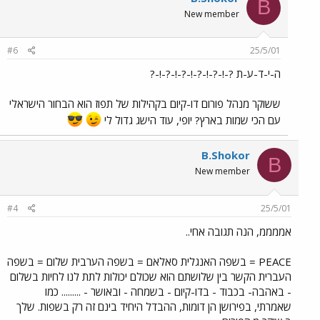
B
New member
#6
25/5/01
ה-י-ד-ע-ת ?-!-?-!-?-!-?-!-?-!-?
ששוקר מנהל פורום דו-קיום בקהילות של תפוז הוא הבחור הישראלי
עם הכי שמות בארץ? יופי, עוד הישג גדול לי
B.Shokor
B
New member
#4
25/5/01
אממממ, הנה תגובה אחי..
PEACE = בשפה האנגלית סאלאם = בשפה הערבית שלום = בשפה
העברית הקשר בין שלושתם הוא שכולם יכולות לתת לנו לחיות בשלום
- באהבה- בכבוד - בדו-קיום - בשמחה - ובאושר - ......... כמו
שאמרתי, בפירושן הן דומות, ההבדל היחיד בינם זה רק בשפות. שלך