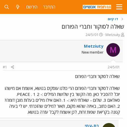
התחבר
הירשם
דו קיום
שאלה לסוקור וחברי הפורום
פ
פ
24/5/01
Metziuty
ו
ו
ת
ר
Metziuty
M
ח
ס
New member
ה
ם
נ
ב
ו
ת
#1
24/5/01
ש
א
א
ר
שאלה לסוקור וחברי הפורום
י
ך
שאלה לסוקור וחברי הפורום הרי כולנו עוסקים בנושא, אשמח אם מישהו
יוכל להסביר כאן. מה הקשר בין שלושת המילים :- PEACE . 1 2.
סאלאם 3. שלום - שאלתי היא :- 1. האם אילו מילים בעלות מובן דומה?
2. האם כתוב, באיזה שהוא מקום, תאור למילים שהזכרתי. יש לי בעיה
קטנה בקריאת שפות זרות, לכן אשמח לקבל עזרה בנושא.
בת-עמי