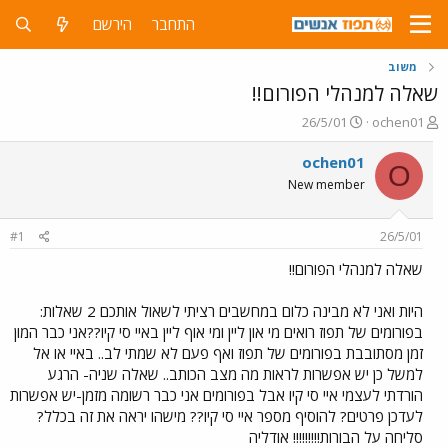
התחבר
הירשם
משוב
שאלה למנהלי הפורום!!
פ
פ
26/5/01
ochen01
ו
ו
ת
ר
ochen01
O
ח
ס
New member
ה
ם
נ
ב
ו
ת
#1
26/5/01
ש
א
א
ר
שאלה למנהלי הפורום!!
י
ך
היות ואני לא מבינה כלום במחשבים רציתי לשאול אותכם 2 שאלות:
בפורומים של תפוז רואים מי און ליין ומי אוף ליין באיי סי קיו??אני כבר המון
זמן מסתובבת בפורומים של תפוז ואף פעם לא שמתי לב.. באיי או אל
למשל כן יש אפשרות לראות מה מצב הכותב.. שאלה שניה- הרגע
הורדתי לעצמי איי סי קיו אבל בפורומים אני כבר רשומה מזמן-יש אפשרות
לעדכן פרטים? להוסיף מספר איי סי קיו?? מישהו יראה את זה בכלל?
סליחה על הבורות!!!!!!!!! אודליה