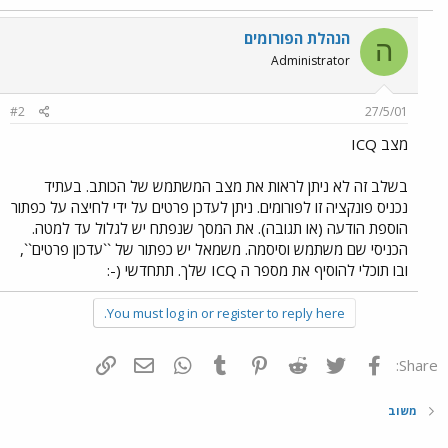
הנהלת הפורומים
ה
Administrator
#2
27/5/01
מצב ICQ
בשלב זה לא ניתן לראות את מצב המשתמש של הכותב. בעתיד
נכניס פונקציה זו לפורומים. ניתן לעדכן פרטים על ידי לחיצה על כפתור
הוספת הודעה (או תגובה). את המסך שנפתח יש לגלול עד למטה.
הכניסי שם משתמש וסיסמה. משמאל יש כפתור של ``עדכון פרטים``,
ובו תוכלי להוסיף את מספר ה ICQ שלך. תתחדשי (-:
You must log in or register to reply here.
פייסבוק
Twitter
Reddit
Pinterest
Tumblr
WhatsApp
דואר אלקטרוני
הוסף קישור
Share:
משוב