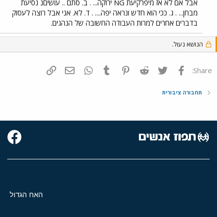
אבל אם לא אז מיפרקיעת NG ירוקה... . ב. סתם .. עושיםנ נסיעת
מבחן... . ג. ככי הוא חדש ונראה יפה.... . ד. לא. אני אבל רוצה לעסוק
בדברים אחרים למרות העבודה החשובה של הנהגים.
הנושא נעול.
פייסבוק
Twitter
Reddit
Pinterest
Tumblr
WhatsApp
דואר אלקטרוני
הוסף קישור
Share:
תחבורה ציבורית
האח הגדול