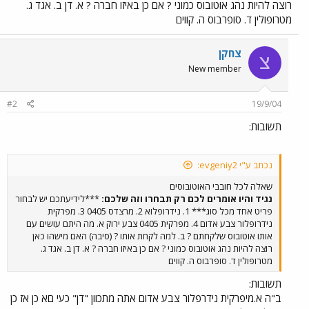
רוצה להיות נהג אוטובוס כמוני ? אם כן באיזו חברה ? א. דן ב. אגד ג.
מטרופולין ד. סופרבוס ה. קווים
צחקן
צ
New member
#2
19/9/04
תשובות:
נכתב ע"י evgeniy2:
שאלה לכל חובבי האוטובוסים
נגיד והיו אומרים לכם רק תבחרו וזה שלכם:
***לידיעתכם יש לבחור
פריט אחד מכל סוג*** 1. נידרופלוא 2. מרצדס 0405 3. מפרקית
נידרופלור צבע אדום 4. מפרקית 0405 צבע ירוק א. מה היתם עושים עם
אותו אוטובוס שלקחתם ? ב. למה לקחת אותו ? (סיבה) האם מישהו כאן
רוצה להיות נהג אוטובוס כמוני ? אם כן באיזו חברה ? א. דן ב. אגד ג.
מטרופולין ד. סופרבוס ה. קווים
תשובות:
ב"ה א.מיפרקית נידרפלור צבע אדום אתה מתכוון "דן" כעי םא כן אז כן