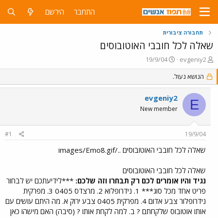
התחבר
הירשם
תחבורה ציבורית
שאלה לכל חובבי האוטובוסים
פ
פ
19/9/04
evgeniy2
ו
ו
ת
הנושא נעול.
ר
ח
ס
ה
ם
evgeniy2
E
נ
ב
New member
ו
ת
ש
א
א
ר
#1
19/9/04
י
ך
שאלה לכל חובבי האוטובוסים ../images/Emo8.gif
שאלה לכל חובבי האוטובוסים
נגיד והיו אומרים לכם רק תבחרו וזה שלכם:
***לידיעתכם יש לבחור
פריט אחד מכל סוג*** 1. נידרופלוא 2. מרצדס 0405 3. מפרקית
נידרופלור צבע אדום 4. מפרקית 0405 צבע ירוק א. מה היתם עושים עם
אותו אוטובוס שלקחתם ? ב. למה לקחת אותו ? (סיבה) האם מישהו כאן