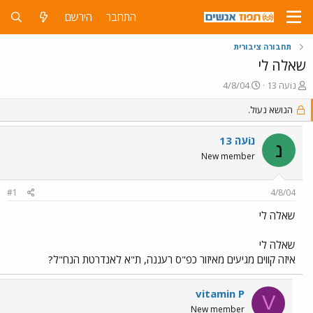
התחבר
הירשם
תחבורה ציבורית
שאלה לי
פ
פ
נiעה 13
4/8/04
ו
ו
ת
הנושא נעול.
ר
ח
ס
ה
ם
נiעה 13
נ
נ
ב
New member
ו
ת
ש
א
א
ר
#1
4/8/04
י
ך
שאלה לי
שאלה לי
איזה קווים מגיעים מאיזור כפ"ס רעננה, ת"א לאנדרטת הנח"ל?
vitamin P
V
New member